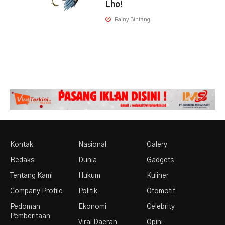
Lho!
Rainy Bintang
Kontak
Nasional
Galery
Redaksi
Dunia
Gadgets
Tentang Kami
Hukum
Kuliner
Company Profile
Politik
Otomotif
Pedoman
Ekonomi
Celebrity
Pemberitaan
Viral Daerah
Opini