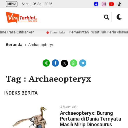
Sabtu, 08 Agu 2026
MENU
e Para Citibanker
Pemerintah Pusat Tak Perlu Khawatir
2 jam lalu
Beranda
Archaeopteryx
Tag : Archaeopteryx
INDEKS BERITA
3 bulan lalu
Archaeopteryx: Burung
Pertama di Dunia Ternyata
Masih Mirip Dinosaurus