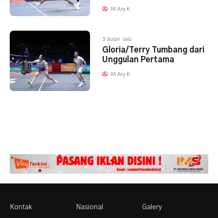
M Ary K
5 bulan lalu
Gloria/Terry Tumbang dari
Unggulan Pertama
M Ary K
Kontak
Nasional
Galery