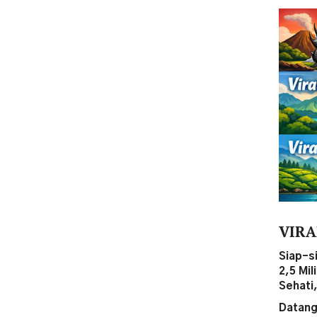
VIRA
Siap-s
2,5 Mi
Sehati
Datang