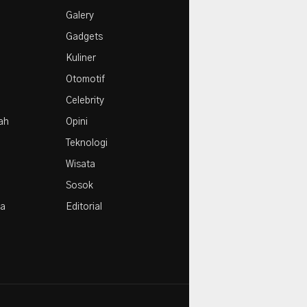
e
1
Galery
Agustus
Gadgets
Kuliner
Otomotif
Celebrity
rah
Opini
Teknologi
Wisata
Sosok
la
Editorial