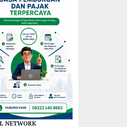
am
Mulai
KPPD
Kejurprov
M
Redistribusi
2026,
Malut
Guru
Paparkan
ira
di 10
Inovasi
Kecamatan
Hilirisasi
Nikel
dan
SPBE
AL NETWORK