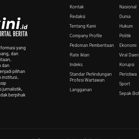
Par
Kontak
Nasional
Redaksi
Dunia
Tentang Kami
Hukum
Company Profile
Politik
Pedoman Pemberitaan
Ekonomi
nformasi yang
bang, dan
Rate Iklan
Viral Dae
itaan.
Indeks
Korupsi
n dan
njadi pilihan
Standar Perlindungan
Peristiwa
institusi.
Profesi Wartawan
nsip
Sport
 jurnalistik,
Langganan
Sepak Bo
idak berpihak