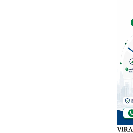
Dal
di K
30
Akej
VIR