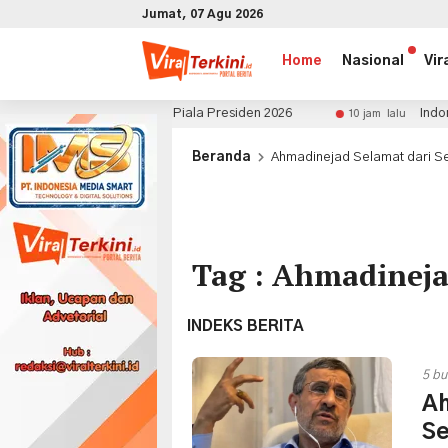
Jumat, 07 Agu 2026
Home
Nasional
Vir
i Juara di Piala Presiden 2026
Indonesia Hadapi Sin
10 jam lalu
x
Beranda
Ahmadinejad Selamat dari S
Tag : Ahmadineja
INDEKS BERITA
5 bu
Ah
Se