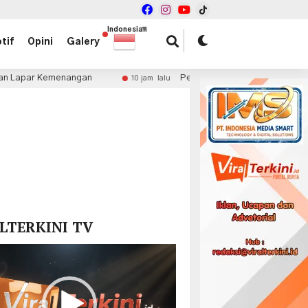
Indonesian
▼
tif
Opini
Galery
angan
Persija Taklukkan Arema 3-1, Shin Tae-yong P
10 jam lalu
x
LTERKINI TV
r