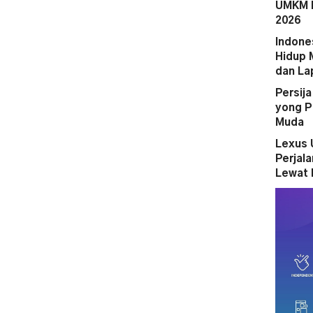
UMKM M
2026
Indone
Hidup 
dan La
Persij
yong P
Muda
Lexus 
Perjal
Lewat 