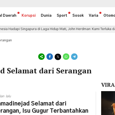
al Daerah
Korupsi
Dunia
Sport
Sosok
Varia
Otomo
gapura di Laga Hidup Mati, John Herdman: Kami Terluka dan Lapar Kemen
erangan
d Selamat dari Serangan
VIRA
Pemuta
lan lalu
Video
madinejad Selamat dari
rangan, Isu Gugur Terbantahkan