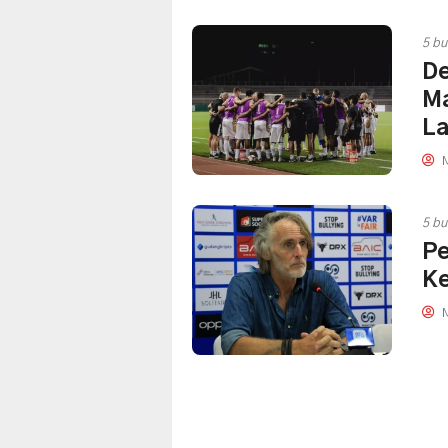
5 bu
De
Ma
La
M
5 bu
Pe
Ke
M