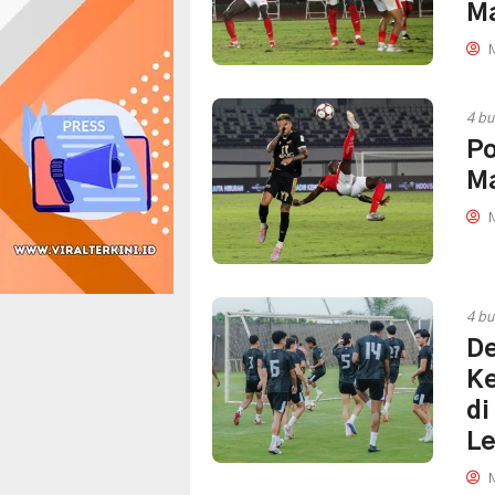
Ma
M
4 bu
Po
Ma
M
4 bu
De
Ke
di
L
M