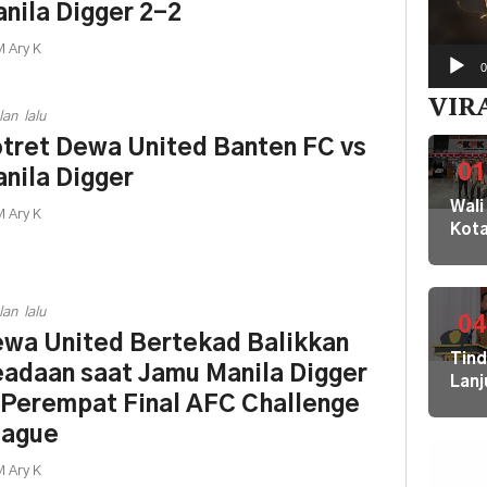
nila Digger 2-2
 Ary K
0
VIR
lan lalu
tret Dewa United Banten FC vs
01
nila Digger
Wali
 Ary K
Kot
Buki
dan
Jaja
lan lalu
Dila
04
wa United Bertekad Balikkan
ke
Tin
KPK
adaan saat Jamu Manila Digger
Lanj
Kom
 Perempat Final AFC Challenge
Ara
HAM
Bupa
eague
sert
Disd
Omb
 Ary K
Hal
RI