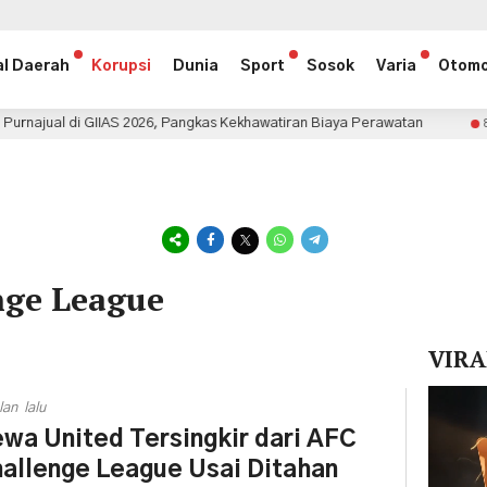
al Daerah
Korupsi
Dunia
Sport
Sosok
Varia
Otomo
IIAS 2026, Pangkas Kekhawatiran Biaya Perawatan
Franc
8 jam lalu
nge League
VIRA
Pemuta
lan lalu
Video
wa United Tersingkir dari AFC
allenge League Usai Ditahan