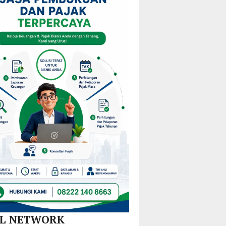
i
KPPD
Pulau
Kejurprov
stribusi
2026,
Gebe,
Malut
u
Paparkan
Pemkab
0
Inovasi
Halteng
amatan
Hilirisasi
Terjunkan
Nikel
Tim
dan
Gabungan
SPBE
Lintas
Sektor
AL NETWORK