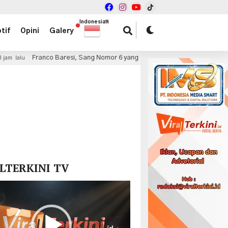
Indonesian
▼
tif
Opini
Galery
o Baresi, Sang Nomor 6 yang Menjadi Simbol Keabadian AC Milan
x
LTERKINI TV
r