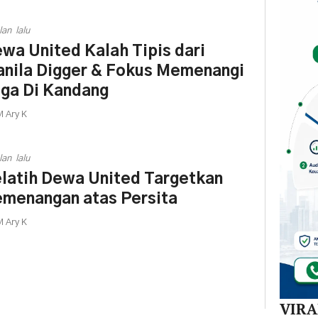
Mula
Redi
lan lalu
Gur
wa United Kalah Tipis dari
di 1
Kec
nila Digger & Fokus Memenangi
ga Di Kandang
 Ary K
lan lalu
latih Dewa United Targetkan
menangan atas Persita
 Ary K
VIR