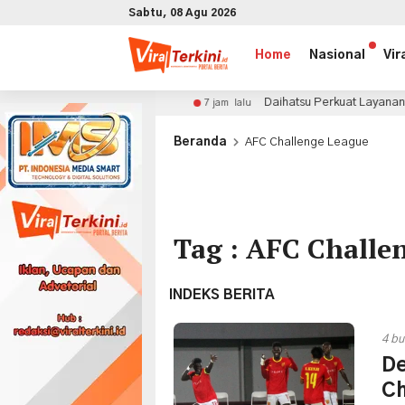
Sabtu, 08 Agu 2026
Home
Nasional
Vir
an Indonesia
Daihatsu Perkuat Layanan Purnajual di G
7 jam lalu
x
Beranda
AFC Challenge League
Tag : AFC Challe
INDEKS BERITA
4 bu
De
Ch