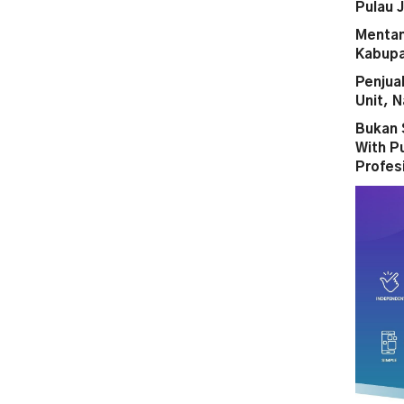
Pulau 
Mentan
Kabupa
Penjua
Unit, N
Bukan 
With P
Profes