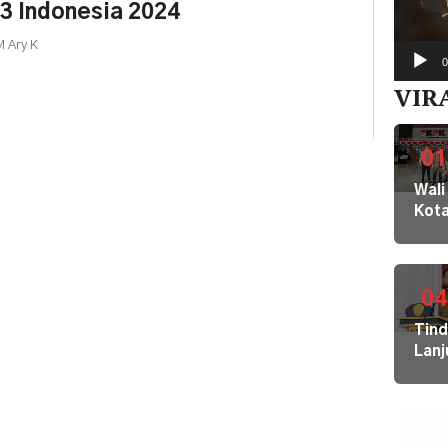
3 Indonesia 2024
 Ary K
0
VIR
01
Wali
Kot
Buki
dan
Jaja
Dila
04
ke
Tin
KPK
Lanj
Kom
Ara
HAM
Bupa
sert
Disd
Omb
Hal
RI