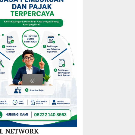
i
Harga
KPPD
Kejurprov
stribusi
Tiket
2026,
Malut
u
Mulai
Paparkan
0
Rp858
Inovasi
amatan
Ribu
Hilirisasi
Nikel
dan
SPBE
AL NETWORK