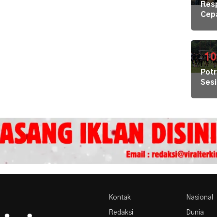
Res
Redi
Cep
Gur
Kris
di 1
Air
Kec
Bers
di
10
Pula
Potr
Geb
Sesi
Pem
Lati
Hal
Pers
Terj
Tim
Gab
Lint
Sek
Kontak
Nasional
Redaksi
Dunia