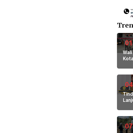
Tren
01
Wali
Kot
Buki
dan
Jaja
Dila
04
ke
Tin
KPK
Lanj
Kom
Ara
HAM
Bupa
sert
Disd
Omb
Hal
07
RI
Mula