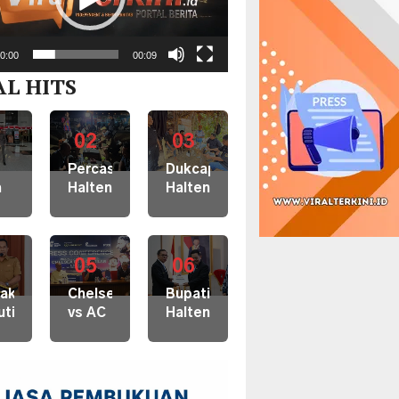
0:00
00:09
AL HITS
02
03
6
1
2
hari
minggu
minggu
Percasi
Dukcapil
a
Halteng
Halteng
lalu
lalu
lalu
ttinggi
Gelar
Layani
Turnamen
Adminduk
ran
Catur
Suku
porkan
di
05
Tobelo
06
5
1
2
Taman
Dalam
hari
minggu
minggu
dak
Chelsea
Bupati
,
Kota
di KM
uti
vs AC
Halteng
nas
Weda,
30
lalu
lalu
lalu
han
Milan
Terpilih
,
Siap
Akejira
ti,
Digelar
Jadi
a
Jadi
ik
di
Peserta
udsman
Tuan
teng
GBK,
Terbaik
Rumah