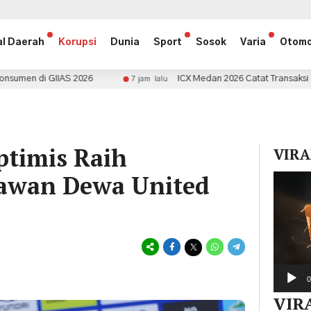
al Daerah
Korupsi
Dunia
Sport
Sosok
Varia
Otomo
ICX Medan 2026 Catat Transaksi Rp1,5 Miliar
7 jam lalu
8 
ptimis Raih
VIRA
awan Dewa United
Pemuta
Video
0
VIR