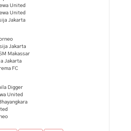
Dewa United
Dewa United
ija Jakarta
Borneo
sija Jakarta
 PSM Makassar
ja Jakarta
Arema FC
ila Digger
ewa United
 Bhayangkara
ited
rneo