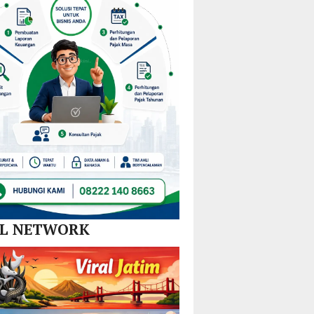
Nikel
Tim
dan
Gabungan
SPBE
Lintas
Sektor
AL NETWORK