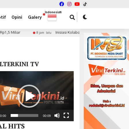
Indonesian
▼
tif
Opini
Galery
Inisiasi Kolaborasi Fiskal, dr. Haryadi Ahmad Minta Pemprov Pri
jam lalu
x
LTERKINI TV
r
0:00
00:09
AL HITS