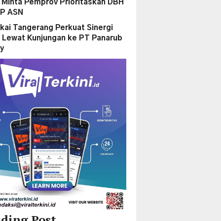
Minta Pemprov Prioritaskan DBH
PP ASN
kai Tangerang Perkuat Sinergi
 Lewat Kunjungan ke PT Panarub
ry
ding Post