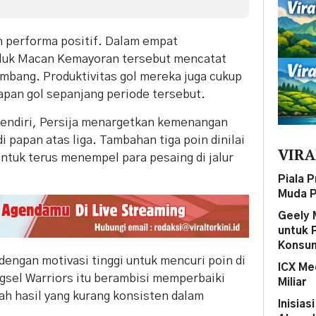
n performa positif. Dalam empat
juluk Macan Kemayoran tersebut mencatat
imbang. Produktivitas gol mereka juga cukup
apan gol sepanjang periode tersebut.
endiri, Persija menargetkan kemenangan
 papan atas liga. Tambahan tiga poin dinilai
VIRA
 untuk terus menempel para pesaing di jalur
Piala 
Muda P
Geely 
untuk 
Konsum
 dengan motivasi tinggi untuk mencuri poin di
ICX Me
gsel Warriors itu berambisi memperbaiki
Miliar
ah hasil yang kurang konsisten dalam
Inisias
.