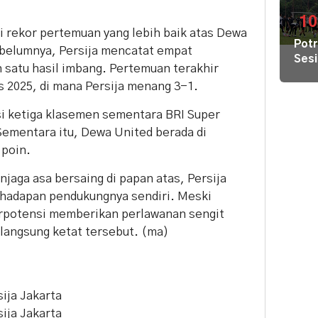
di
GBK
10
ki rekor pertemuan yang lebih baik atas Dewa
Har
Potr
Tike
ebelumnya, Persija mencatat empat
Sesi
Mula
 satu hasil imbang. Pertemuan terakhir
Lati
Rp8
s 2025, di mana Persija menang 3-1.
Pers
Ribu
si ketiga klasemen sementara BRI Super
Sementara itu, Dewa United berada di
 poin.
jaga asa bersaing di papan atas, Persija
di hadapan pendukungnya sendiri. Meski
erpotensi memberikan perlawanan sengit
rlangsung ketat tersebut. (ma)
ija Jakarta
ija Jakarta