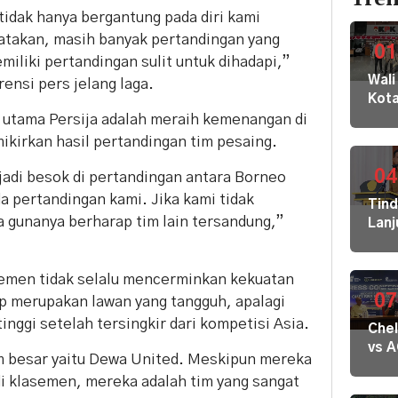
tidak hanya bergantung pada diri kami
 katakan, masih banyak pertandingan yang
01
iliki pertandingan sulit untuk dihadapi,”
Wali
ensi pers jelang laga.
Kot
Buki
 utama Persija adalah meraih kemenangan di
dan
ikirkan hasil pertandingan tim pesaing.
Jaja
Dila
04
rjadi besok di pertandingan antara Borneo
ke
a pertandingan kami. Jika kami tidak
Tin
KPK
a gunanya berharap tim lain tersandung,”
Lanj
Kom
Ara
HAM
Bupa
sert
asemen tidak selalu mencerminkan kekuatan
Disd
Omb
Hal
07
ap merupakan lawan yang tangguh, apalagi
RI
Mula
nggi setelah tersingkir dari kompetisi Asia.
Che
Redi
vs 
Gur
m besar yaitu Dewa United. Meskipun mereka
Mila
di 1
 di klasemen, mereka adalah tim yang sangat
Dige
Kec