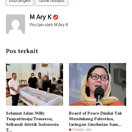
buutangkis
taufik hidayat
M Ary K
Pos lain oleh M Ary K
Pos terkait
Selamat Jalan Willy
Board of Peace Dinilai Tak
Tuapattinaja/Tomasoa,
Mendukung Palestina,
Srikandi Atletik Indonesia
Jaringan Gusdurian Sam...
T...
6 bulan lalu