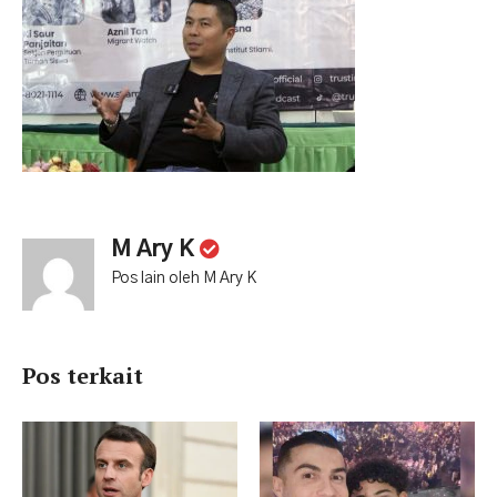
M Ary K
Pos lain oleh M Ary K
Pos terkait