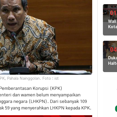
01
Wali
Kot
Buki
dan
Jaja
Dila
04
ke
Dukc
KPK
Hal
Kom
Laya
HAM
Adm
sert
K, Pahala Nainggolan. Foto : ist
Suk
Omb
Tob
RI
si Pemberantasan Korupsi (KPK)
Dal
enteri dan wamen belum menyampaikan
di K
nggara negara (LHKPN). Dari sebanyak 109
30
Akej
ak 59 yang menyerahkan LHKPN kepada KPK.