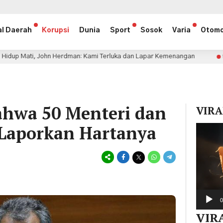
al Daerah
Korupsi
Dunia
Sport
Sosok
Varia
Otomo
 Herdman: Kami Terluka dan Lapar Kemenangan
Persija 
5 jam lalu
hwa 50 Menteri dan
VIRA
aporkan Hartanya
Pemuta
Video
0
VIR