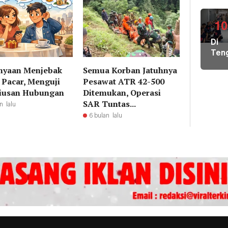
Air
Bers
di
10
Pula
Di
Geb
Ten
Pem
Der
Hal
nyaan Menjebak
Semua Korban Jatuhnya
Nike
Terj
 Pacar, Menguji
Pesawat ATR 42-500
Pem
Tim
iusan Hubungan
Ditemukan, Operasi
Hal
Gab
SAR Tuntas...
n lalu
Kiri
Lint
6 bulan lalu
Pem
Sek
Loka
Ber
Ilmu
ke
Par