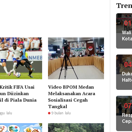
Tren
01
Wali
Kot
Buki
dan
Jaja
Dila
04
ke
Dukc
KPK
Hal
Kom
Kritik FIFA Usai
Video BPOM Medan
Laya
HAM
un Diizinkan
Melaksanakan Acara
Adm
sert
Suk
l di Piala Dunia
Sosialisasi Cegah
Omb
Tob
07
Tangkal
RI
Dal
ggu lalu
9 bulan lalu
Res
di K
Cep
30
Kris
Akej