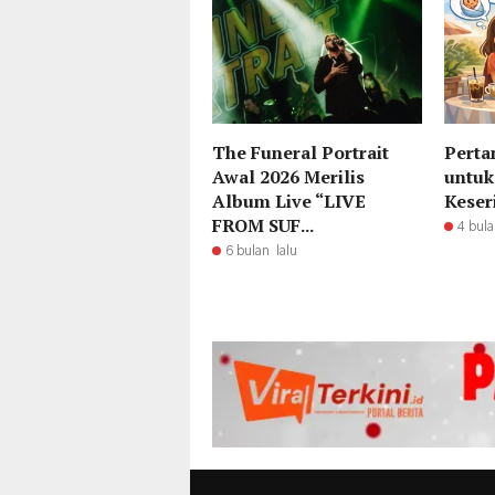
The Funeral Portrait
Perta
Awal 2026 Merilis
untuk
Album Live “LIVE
Keser
FROM SUF...
4 bula
6 bulan lalu