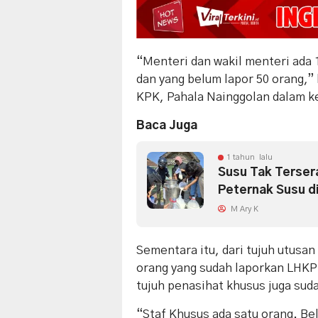
“Menteri dan wakil menteri ada 
dan yang belum lapor 50 orang,”
KPK, Pahala Nainggolan dalam k
Baca Juga
1 tahun lalu
Susu Tak Tersera
Peternak Susu di
M Ary K
Sementara itu, dari tujuh utusa
orang yang sudah laporkan LHKP
tujuh penasihat khusus juga sud
“Staf Khusus ada satu orang. Be