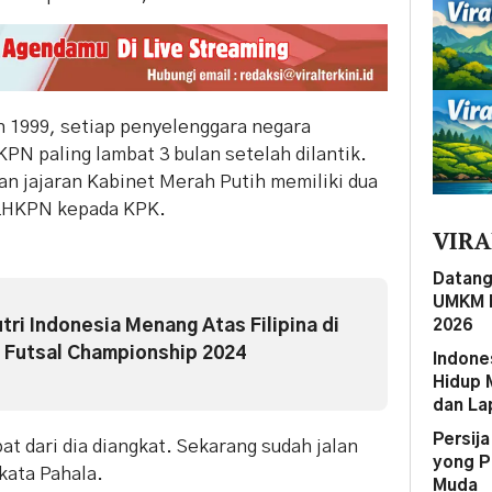
 1999, setiap penyelenggara negara
N paling lambat 3 bulan setelah dilantik.
n jajaran Kabinet Merah Putih memiliki dua
 LHKPN kepada KPK.
VIRA
Datang
UMKM M
tri Indonesia Menang Atas Filipina di
2026
Futsal Championship 2024
Indone
Hidup 
dan La
Persij
at dari dia diangkat. Sekarang sudah jalan
yong P
 kata Pahala.
Muda