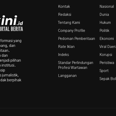
Kontak
Nasional
Redaksi
Dunia
Tentang Kami
Hukum
Company Profile
Politik
Pedoman Pemberitaan
Ekonomi
nformasi yang
bang, dan
Rate Iklan
Viral Dae
itaan.
Indeks
Korupsi
n dan
njadi pilihan
Standar Perlindungan
Peristiwa
institusi.
Profesi Wartawan
nsip
Sport
 jurnalistik,
Langganan
Sepak Bo
idak berpihak