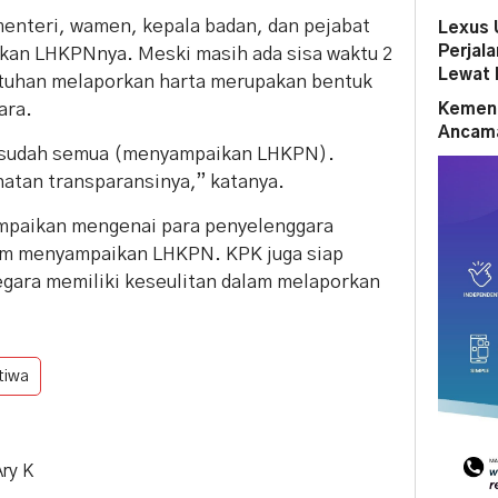
menteri, wamen, kepala badan, dan pejabat
Lexus 
Perjal
kan LHKPNnya. Meski masih ada sisa waktu 2
Lewat 
atuhan melaporkan harta merupakan bentuk
ara.
Kemena
Ancama
n sudah semua (menyampaikan LHKPN).
ihatan transparansinya,” katanya.
ampaikan mengenai para penyelenggara
lum menyampaikan LHKPN. KPK juga siap
gara memiliki keseulitan dalam melaporkan
tiwa
Ary K