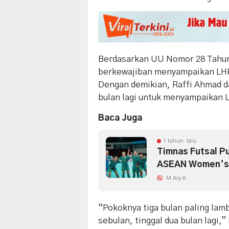
Berdasarkan UU Nomor 28 Tahun
berkewajiban menyampaikan LHKP
Dengan demikian, Raffi Ahmad da
bulan lagi untuk menyampaikan
Baca Juga
1 tahun lalu
Timnas Futsal Pu
ASEAN Women’s 
M Ary K
“Pokoknya tiga bulan paling lamb
sebulan, tinggal dua bulan lagi,”