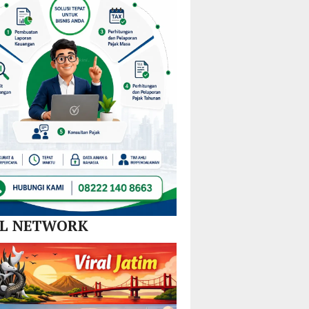
Nikel
dan
SPBE
AL NETWORK