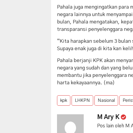
Pahala juga mengingatkan para 
negara lainnya untuk menyampai
bulan, Pahala mengatakan, kep
transparansi penyelenggara neg
“Kita harapkan sebelum 3 bula
Supaya enak juga di kita kan kel
Pahala berjanji KPK akan meny
negara yang sudah dan yang be
membantu jika penyelenggara ne
harta kekayaannya. (ma)
kpk
LHKPN
Nasional
Peris
M Ary K
Pos lain oleh M 