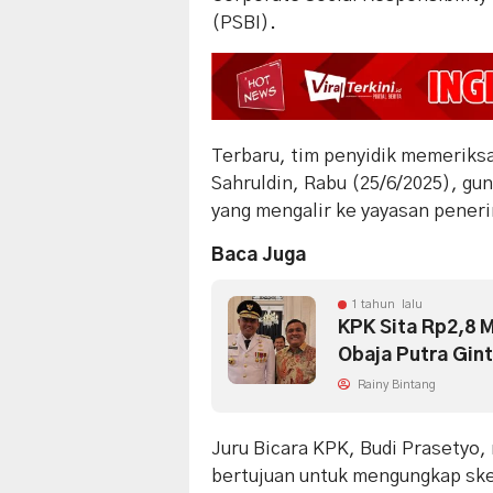
(PSBI).
Terbaru, tim penyidik memeriks
Sahruldin, Rabu (25/6/2025), gun
yang mengalir ke yayasan pener
Baca Juga
1 tahun lalu
KPK Sita Rp2,8 M
Obaja Putra Gint
Rainy Bintang
Juru Bicara KPK, Budi Prasety
bertujuan untuk mengungkap ske