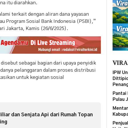
na itu diarahkan.
lami terkait dengan aliran dana yayasan
au Program Sosial Bank Indonesia (PSBI),”
ri Jakarta, Kamis (26/6/2025).
VIRA
disebut sebagai bagian dari upaya penyidik
danya pelanggaran dalam proses distribusi
IPW Un
asikan untuk kegiatan sosial
Dittip
Penang
Pantai 
Pulau 
Mentan
Kabupa
iliar dan Senjata Api dari Rumah Topan
ing
Penjua