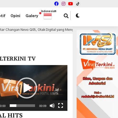
Indonesian
▼
tif
Opini
Galery
Q05, Otak Digital yang Mengubah Cara Berkendara SUV Listrik
1 j
x
LTERKINI TV
r
0:00
00:09
AL HITS