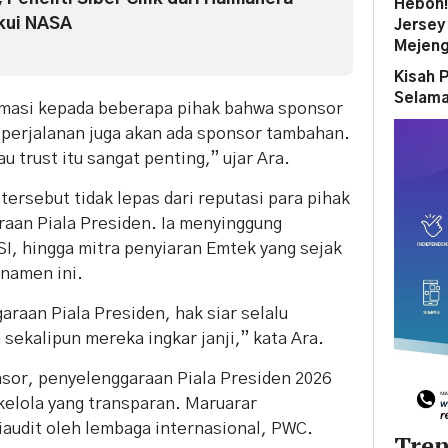
Heboh!
kui NASA
Jersey
Mejeng
Kisah P
Selama
rmasi kepada beberapa pihak bahwa sponsor
 perjalanan juga akan ada sponsor tambahan.
 trust itu sangat penting,” ujar Ara.
ersebut tidak lepas dari reputasi para pihak
raan Piala Presiden. Ia menyinggung
I, hingga mitra penyiaran Emtek yang sejak
namen ini.
raan Piala Presiden, hak siar selalu
sekalipun mereka ingkar janji,” kata Ara.
nsor, penyelenggaraan Piala Presiden 2026
kelola yang transparan. Maruarar
audit oleh lembaga internasional, PWC.
Tren