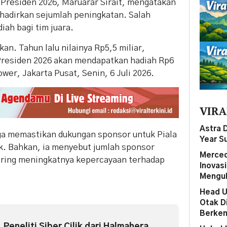
 Presiden 2026, Maruarar Sirait, mengatakan
hadirkan sejumlah peningkatan. Salah
iah bagi tim juara.
an. Tahun lalu nilainya Rp5,5 miliar,
 Presiden 2026 akan mendapatkan hadiah Rp6
ower, Jakarta Pusat, Senin, 6 Juli 2026.
VIRA
Astra 
juga memastikan dukungan sponsor untuk Piala
Year S
ik. Bahkan, ia menyebut jumlah sponsor
Merced
iring meningkatnya kepercayaan terhadap
Inovas
Mengub
Head U
Otak D
Berken
i, Peneliti Siber Cilik dari Halmahera