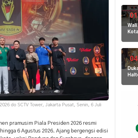
01
Wali
Kot
Buki
dan
Jaja
Dila
04
ke
Dukc
KPK
Hal
Kom
Laya
HAM
Adm
sert
Suk
Omb
Tob
RI
 2026 do SCTV Tower, Jakarta Pusat, Senin, 6 Juli
Dal
di K
30
amen pramusim Piala Presiden 2026 resmi
Akej
i hingga 6 Agustus 2026. Ajang bergengsi edisi