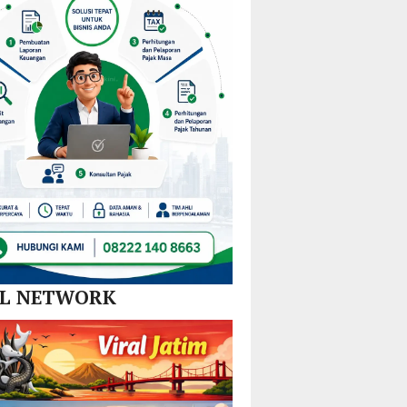
Nikel
dan
SPBE
AL NETWORK