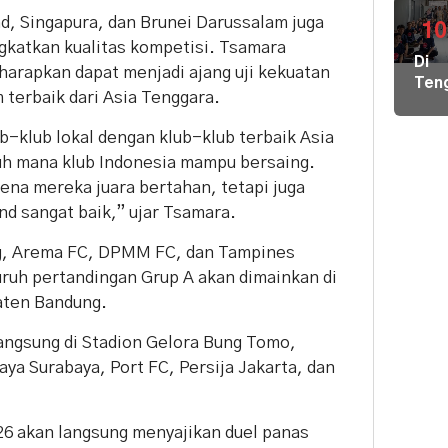
Bers
nd, Singapura, dan Brunei Darussalam juga
di
10
gkatkan kualitas kompetisi. Tsamara
Pula
Di
Geb
harapkan dapat menjadi ajang uji kekuatan
Ten
Pem
 terbaik dari Asia Tenggara.
Der
Hal
Nike
Terj
-klub lokal dengan klub-klub terbaik Asia
Pem
Tim
auh mana klub Indonesia mampu bersaing.
Hal
Gab
ena mereka juara bertahan, tetapi juga
Kiri
Lint
Pem
nd sangat baik,” ujar Tsamara.
Sek
Loka
Ber
ng, Arema FC, DPMM FC, dan Tampines
Ilmu
uruh pertandingan Grup A akan dimainkan di
ke
aten Bandung.
Par
angsung di Stadion Gelora Bung Tomo,
aya Surabaya, Port FC, Persija Jakarta, dan
26 akan langsung menyajikan duel panas