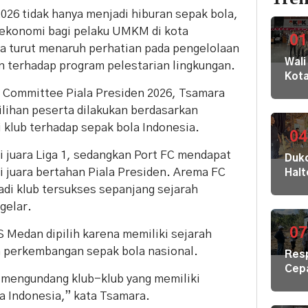
2026 tidak hanya menjadi hiburan sepak bola,
 ekonomi bagi pelaku UMKM di kota
01
tia turut menaruh perhatian pada pengelolaan
Wali
 terhadap program pelestarian lingkungan.
Kot
Buki
g Committee Piala Presiden 2026, Tsamara
dan
ihan peserta dilakukan berdasarkan
Jaja
i klub terhadap sepak bola Indonesia.
Dila
04
ke
 juara Liga 1, sedangkan Port FC mendapat
Dukc
KPK
 juara bertahan Piala Presiden. Arema FC
Hal
Kom
Laya
adi klub tersukses sepanjang sejarah
HAM
Adm
gelar.
sert
Suk
Omb
Tob
07
 Medan dipilih karena memiliki sejarah
RI
Dal
m perkembangan sepak bola nasional.
Res
di K
Cep
30
 mengundang klub-klub yang memiliki
Kris
Akej
a Indonesia,” kata Tsamara.
Air