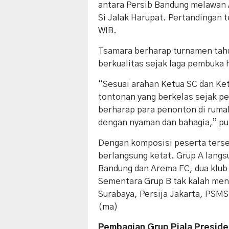
antara Persib Bandung melawan A
Si Jalak Harupat. Pertandingan t
WIB.
Tsamara berharap turnamen tah
berkualitas sejak laga pembuka h
“Sesuai arahan Ketua SC dan Ke
tontonan yang berkelas sejak p
berharap para penonton di ruma
dengan nyaman dan bahagia,” p
Dengan komposisi peserta terseb
berlangsung ketat. Grup A langs
Bandung dan Arema FC, dua klub 
Sementara Grup B tak kalah me
Surabaya, Persija Jakarta, PSMS
(ma)
Pembagian Grup Piala Preside