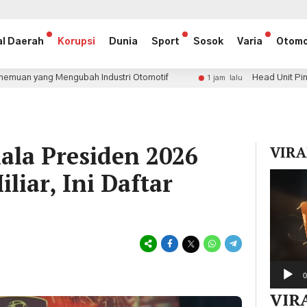
al Daerah
Korupsi
Dunia
Sport
Sosok
Varia
Otomo
bah Industri Otomotif
Head Unit Pintar Changan Nevo 
1 jam lalu
ala Presiden 2026
VIRA
liar, Ini Daftar
Pemuta
Video
0
VIR