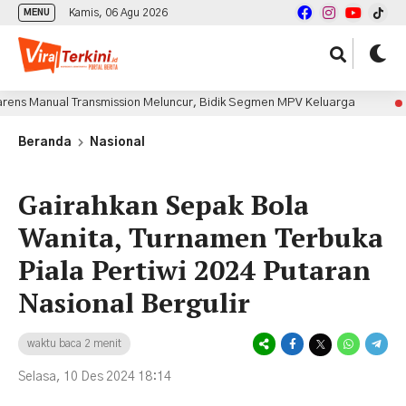
Kamis, 06 Agu 2026
MENU
Transmission Meluncur, Bidik Segmen MPV Keluarga
O
10 jam lalu
Beranda
Nasional
Gairahkan Sepak Bola
Wanita, Turnamen Terbuka
Piala Pertiwi 2024 Putaran
Nasional Bergulir
waktu baca 2 menit
Selasa, 10 Des 2024 18:14