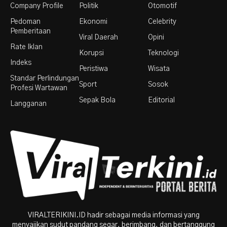
Company Profile
Politik
Otomotif
Pedoman
Ekonomi
Celebrity
Pemberitaan
Viral Daerah
Opini
Rate Iklan
Korupsi
Teknologi
Indeks
Peristiwa
Wisata
Standar Perlindungan
Sport
Sosok
Profesi Wartawan
Sepak Bola
Editorial
Langganan
VIRALTERIKINI.ID hadir sebagai media informasi yang
menyajikan sudut pandang segar, berimbang, dan bertanggung