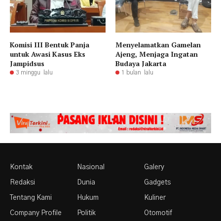
Komisi III Bentuk Panja
Menyelamatkan Gamelan
untuk Awasi Kasus Eks
Ajeng, Menjaga Ingatan
Jampidsus
Budaya Jakarta
3 minggu lalu
1 bulan lalu
Kontak
Nasional
Galery
Redaksi
Dunia
Gadgets
Tentang Kami
Hukum
Kuliner
Company Profile
Politik
Otomotif