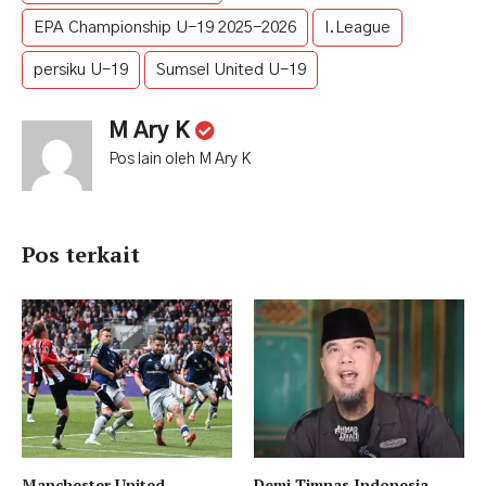
EPA Championship U-19 2025-2026
I.League
persiku U-19
Sumsel United U-19
M Ary K
Pos lain oleh M Ary K
Pos terkait
Manchester United
Demi Timnas Indonesia,