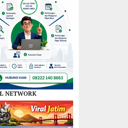
Nikel
dan
SPBE
AL NETWORK