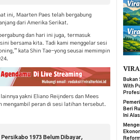
at ini, Maarten Paes telah bergabung
njang dari Amerika Serikat.
ergabung dan hari ini juga, termasuk
sini bersama kita. Tadi kami menggelar sesi
ioning,” kata Shin Tae-yong seusai memimpin
024.
VIRA
Bukan 
With P
Profes
lainnya yakni Eliano Reijnders dan Mees
Pemeri
n mengambil peran di sesi latihan tersebut.
Beri R
Ini Ala
Mengen
Ekonom 
n Persikabo 1973 Belum Dibayar,
Reform