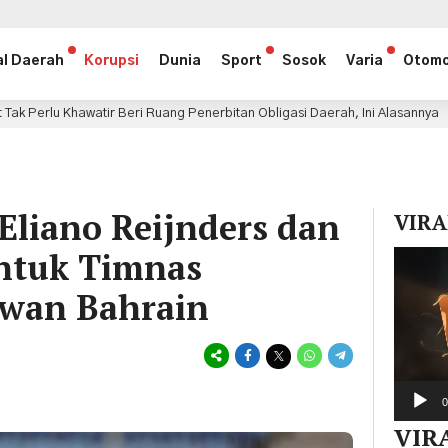
al Daerah
Korupsi
Dunia
Sport
Sosok
Varia
Otomo
eri Ruang Penerbitan Obligasi Daerah, Ini Alasannya
Me
7 jam lalu
Eliano Reijnders dan
VIRA
Untuk Timnas
Pemuta
Video
awan Bahrain
0
VIR