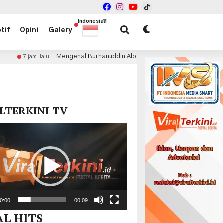
Indonesian
▼
tif
Opini
Galery
ngenal Burhanuddin Abdullah, Ekonom Brilian di Balik Sejumlah Reformasi
x
LTERKINI TV
r
0:00
00:09
AL HITS