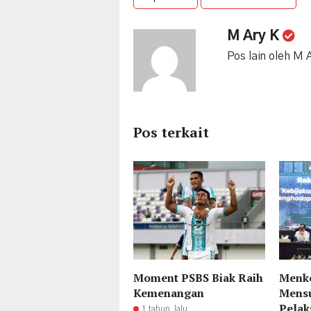
M Ary K
Pos lain oleh M 
Pos terkait
Moment PSBS Biak Raih
Menko
Kemenangan
Mens
Pelak
1 tahun lalu