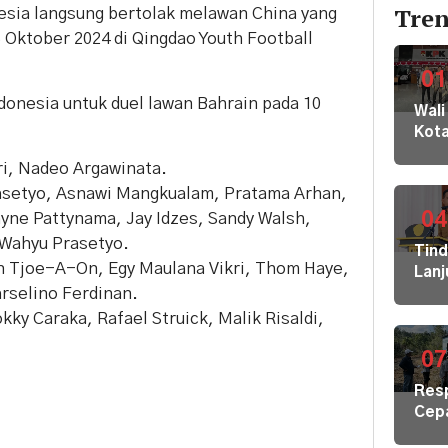
Tren
esia langsung bertolak melawan China yang
 Oktober 2024 di Qingdao Youth Football
01
donesia untuk duel lawan Bahrain pada 10
Wali
Kot
Buki
ri, Nadeo Argawinata.
dan
asetyo, Asnawi Mangkualam, Pratama Arhan,
Jaja
Dila
04
ayne Pattynama, Jay Idzes, Sandy Walsh,
ke
 Wahyu Prasetyo.
Tin
KPK
 Tjoe-A-On, Egy Maulana Vikri, Thom Haye,
Lanj
Kom
rselino Ferdinan.
Ara
HAM
Bupa
y Caraka, Rafael Struick, Malik Risaldi,
sert
Disd
Omb
Hal
07
RI
Mula
Res
Redi
Cep
Gur
Kris
di 1