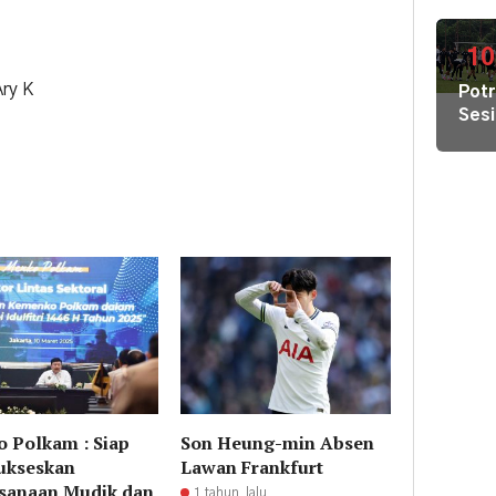
Air
Kec
Bers
di
10
Pula
Ary K
Potr
Geb
Sesi
Pem
Lati
Hal
Pers
Terj
Tim
Gab
Lint
Sek
 Polkam : Siap
Son Heung-min Absen
ukseskan
Lawan Frankfurt
sanaan Mudik dan
1 tahun lalu