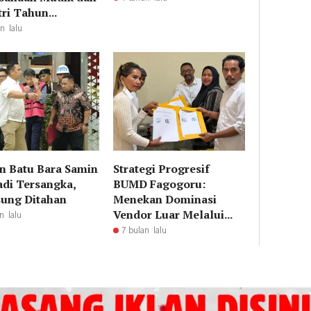
tri Tahun...
n lalu
n Batu Bara Samin
Strategi Progresif
adi Tersangka,
BUMD Fagogoru:
ung Ditahan
Menekan Dominasi
Vendor Luar Melalui...
n lalu
7 bulan lalu