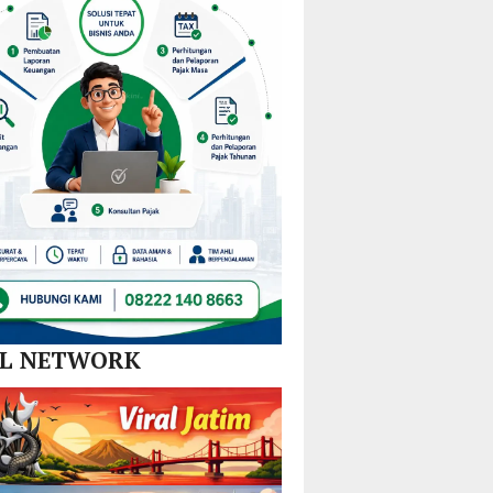
Nikel
dan
SPBE
AL NETWORK