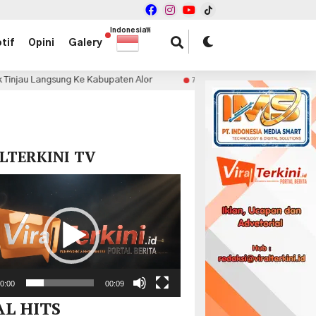
Indonesian
▼
tif
Opini
Galery
 Kabupaten Alor
Penjualan JAECOO J5 EV Tembus 20.186 
7 jam lalu
x
LTERKINI TV
r
0:00
00:09
AL HITS