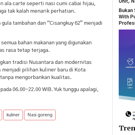
Unit, N
 ala carte seperti nasi cumi cabai hijau,
Bukan 
juga tak kalah menarik perhatian.
With P
a gula tambahan dan “Cisangkuy 62” menjadi
Profes
 semua bahan makanan yang digunakan
s rasa tetap terjaga.
kan tradisi Nusantara dan modernitas
menjadi pilihan kuliner baru di Kota
 tanpa mengorbankan kualitas.
pada 06.00-22.00 WIB. Yuk tunggu apalagi,
kuliner
Nasi goreng
Tren