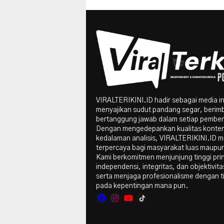
VIRALTERIKINI.ID hadir sebagai media i
menyajikan sudut pandang segar, berim
bertanggung jawab dalam setiap pember
Dengan mengedepankan kualitas konte
kedalaman analisis, VIRALTERIKINI.ID me
terpercaya bagi masyarakat luas maupun 
Kami berkomitmen menjunjung tinggi pri
independensi, integritas, dan objektivitas
serta menjaga profesionalisme dengan t
pada kepentingan mana pun.