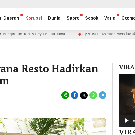
al Daerah
Korupsi
Dunia
Sport
Sosok
Varia
Otomo
linya Pulau Jawa
Mentan Mendadak Tinjau Langsung Ke
7 jam lalu
ana Resto Hadirkan
VIRA
um
Pemuta
Video
0
VIR