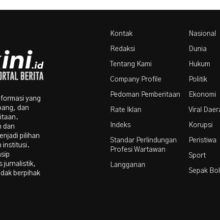
Kontak
Nasional
Redaksi
Dunia
Tentang Kami
Hukum
Company Profile
Politik
Pedoman Pemberitaan
Ekonomi
nformasi yang
bang, dan
Rate Iklan
Viral Dae
itaan.
Indeks
Korupsi
n dan
njadi pilihan
Standar Perlindungan
Peristiwa
institusi.
Profesi Wartawan
nsip
Sport
 jurnalistik,
Langganan
Sepak Bo
idak berpihak