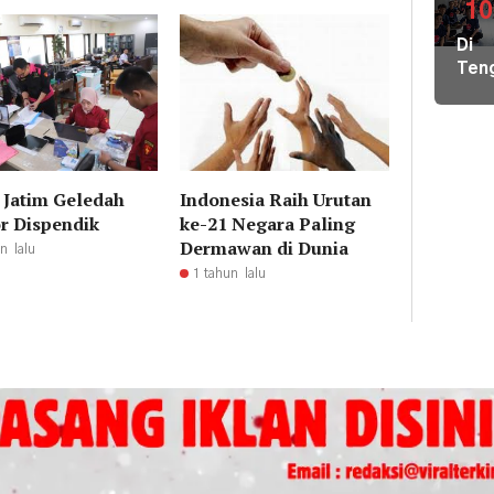
di
10
Pula
Di
Geb
Ten
Pem
Der
Hal
Nike
Terj
Pem
Tim
Hal
Gab
Kiri
Lint
Indonesia Raih Urutan
i Jatim Geledah
Pem
Sek
ke-21 Negara Paling
r Dispendik
Loka
Dermawan di Dunia
n lalu
Ber
1 tahun lalu
Ilmu
ke
Par