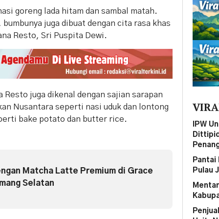
nasi goreng lada hitam dan sambal matah.
 bumbunya juga dibuat dengan cita rasa khas
na Resto, Sri Puspita Dewi.
 Resto juga dikenal dengan sajian sarapan
VIRA
an Nusantara seperti nasi uduk dan lontong
erti bake potato dan butter rice.
IPW Un
Dittip
Penang
Pantai 
Pulau 
engan Matcha Latte Premium di Grace
mang Selatan
Mentan
Kabupa
Penjua