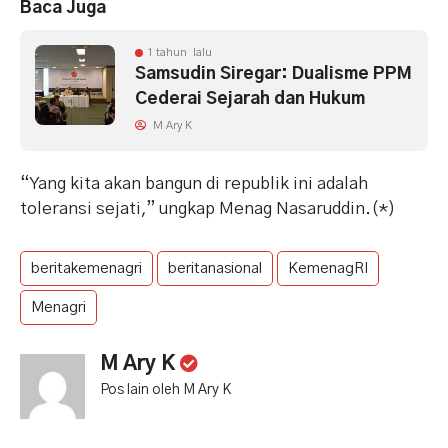
Baca Juga
1 tahun lalu
Samsudin Siregar: Dualisme PPM
Cederai Sejarah dan Hukum
M Ary K
“Yang kita akan bangun di republik ini adalah
toleransi sejati,” ungkap Menag Nasaruddin.(*)
beritakemenagri
beritanasional
KemenagRI
Menagri
M Ary K
Pos lain oleh M Ary K