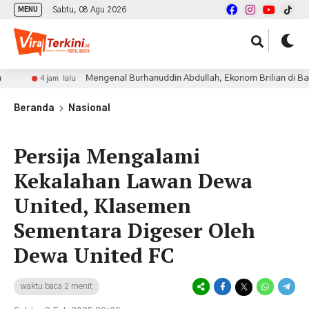
Sabtu, 08 Agu 2026
MENU
Mengenal Burhanuddin Abdullah, Ekonom Brilian di Balik Sej
4 jam lalu
Beranda
Nasional
Persija Mengalami
Kekalahan Lawan Dewa
United, Klasemen
Sementara Digeser Oleh
Dewa United FC
waktu baca 2 menit