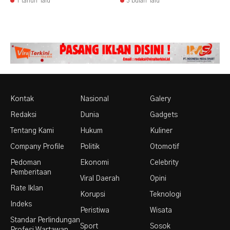
1 tahun lalu
3 bulan lalu
Kontak
Nasional
Galery
Redaksi
Dunia
Gadgets
Tentang Kami
Hukum
Kuliner
Company Profile
Politik
Otomotif
Pedoman
Ekonomi
Celebrity
Pemberitaan
Viral Daerah
Opini
Rate Iklan
Korupsi
Teknologi
Indeks
Peristiwa
Wisata
Standar Perlindungan
Sport
Sosok
Profesi Wartawan