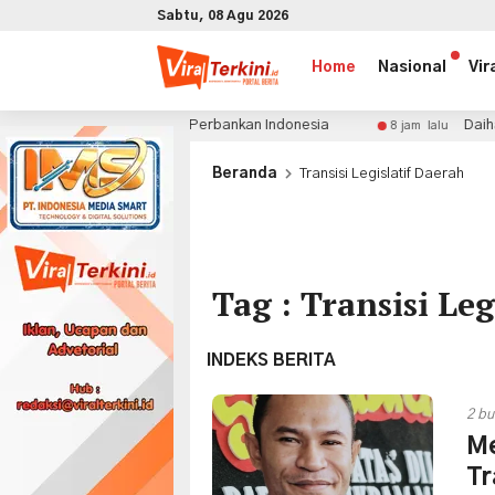
Sabtu, 08 Agu 2026
Home
Nasional
Vir
eformasi Besar Perbankan Indonesia
Daihatsu Perkuat L
8 jam lalu
x
Beranda
Transisi Legislatif Daerah
Tag : Transisi Leg
INDEKS BERITA
2 bu
Me
Tr