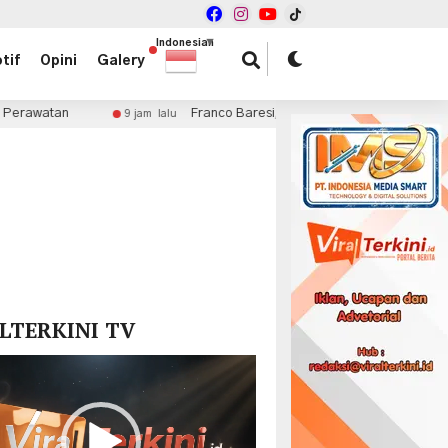
Indonesian
▼
tif
Opini
Galery
Franco Baresi, Sang Nomor 6 yang Menjadi Simbol Keab
9 jam lalu
x
LTERKINI TV
r