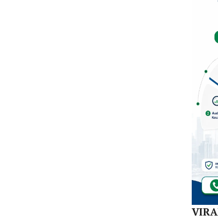
Mula
Redi
Gur
di 1
Kec
VIR