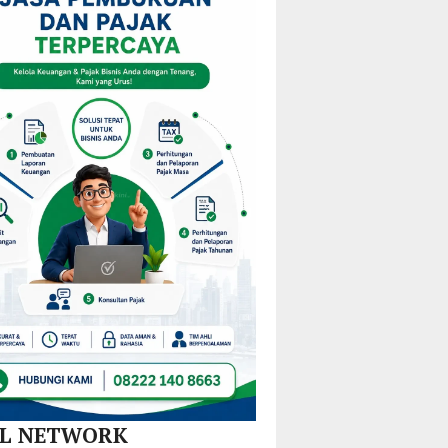
i
KPPD
Pulau
Kejurprov
stribusi
2026,
Gebe,
Malut
u
Paparkan
Pemkab
0
Inovasi
Halteng
amatan
Hilirisasi
Terjunkan
Nikel
Tim
dan
Gabungan
SPBE
Lintas
Sektor
AL NETWORK