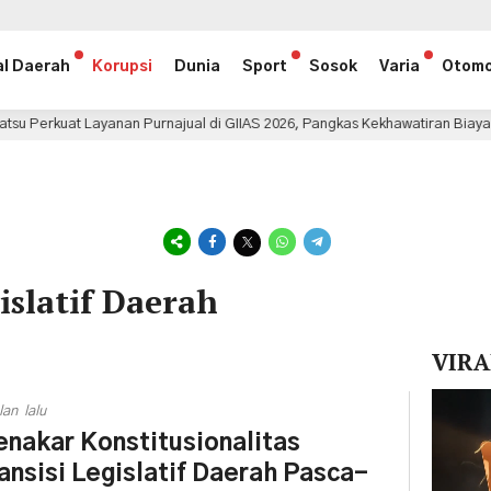
al Daerah
Korupsi
Dunia
Sport
Sosok
Varia
Otomo
ayanan Purnajual di GIIAS 2026, Pangkas Kekhawatiran Biaya Perawatan
islatif Daerah
VIRA
Pemuta
lan lalu
Video
nakar Konstitusionalitas
ansisi Legislatif Daerah Pasca-