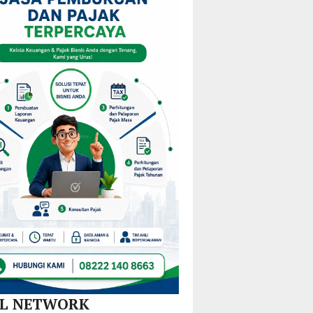
am
Mulai
KPPD
Kejurprov
M
Redistribusi
2026,
Malut
Guru
Paparkan
ira
di 10
Inovasi
Kecamatan
Hilirisasi
Nikel
dan
SPBE
AL NETWORK