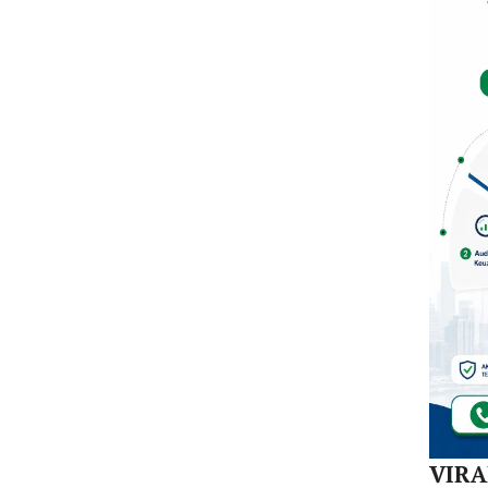
Dal
di K
30
Akej
VIR