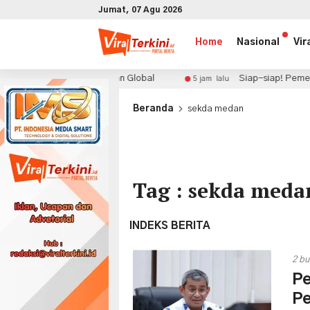
Jumat, 07 Agu 2026
Home
Nasional
Vir
dagangan Pangan Global
Siap-siap! Pemerintah Gelontor
5 jam lalu
x
Beranda
sekda medan
Tag : sekda meda
INDEKS BERITA
2 bu
Pe
Pe