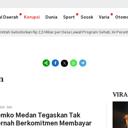
al Daerah
Korupsi
Dunia
Sport
Sosok
Varia
Otomo
kan Rp 2,5 Miliar per Desa Lewat Program Sehati, Ini Peruntukannya
n
VIRA
Pemuta
lan lalu
Video
mko Medan Tegaskan Tak
rnah Berkomitmen Membayar