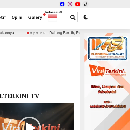
Indonesian
▼
tif
Opini
Galery
Datang Bersih, Pulang Bersih: Ketika UMKM Menjadi Juara di
9 jam lalu
x
LTERKINI TV
r