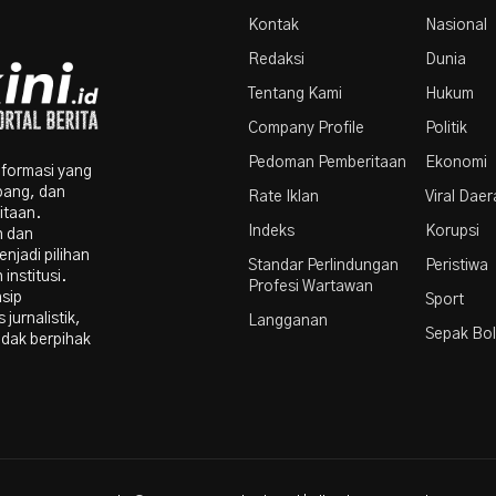
Par
Kontak
Nasional
Redaksi
Dunia
Tentang Kami
Hukum
Company Profile
Politik
Pedoman Pemberitaan
Ekonomi
nformasi yang
bang, dan
Rate Iklan
Viral Dae
itaan.
Indeks
Korupsi
n dan
njadi pilihan
Standar Perlindungan
Peristiwa
institusi.
Profesi Wartawan
nsip
Sport
 jurnalistik,
Langganan
Sepak Bo
idak berpihak