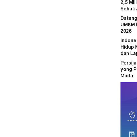
2,5 Mi
Sehati
Datang
UMKM M
2026
Indone
Hidup 
dan La
Persij
yong P
Muda