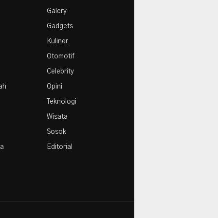
e
1
Galery
Agustus
Gadgets
Kuliner
Otomotif
Celebrity
rah
Opini
Teknologi
Wisata
Sosok
la
Editorial