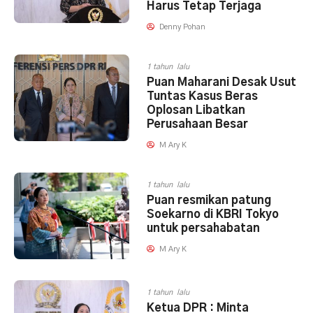
Harus Tetap Terjaga
Denny Pohan
1 tahun lalu
Puan Maharani Desak Usut
Tuntas Kasus Beras
Oplosan Libatkan
Perusahaan Besar
M Ary K
1 tahun lalu
Puan resmikan patung
Soekarno di KBRI Tokyo
untuk persahabatan
M Ary K
1 tahun lalu
Ketua DPR : Minta