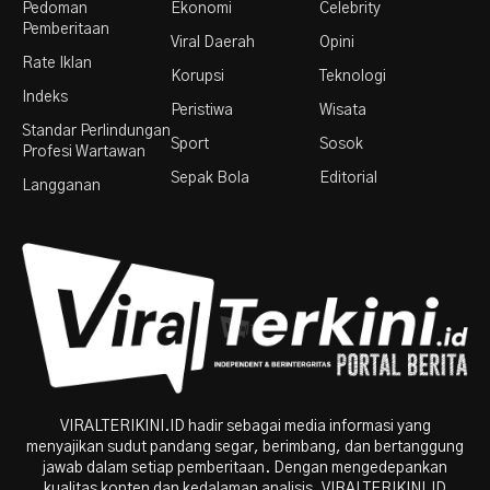
Pedoman
Ekonomi
Celebrity
Pemberitaan
Viral Daerah
Opini
Rate Iklan
Korupsi
Teknologi
Indeks
Peristiwa
Wisata
Standar Perlindungan
Sport
Sosok
Profesi Wartawan
Sepak Bola
Editorial
Langganan
VIRALTERIKINI.ID hadir sebagai media informasi yang
menyajikan sudut pandang segar, berimbang, dan bertanggung
jawab dalam setiap pemberitaan. Dengan mengedepankan
kualitas konten dan kedalaman analisis, VIRALTERIKINI.ID