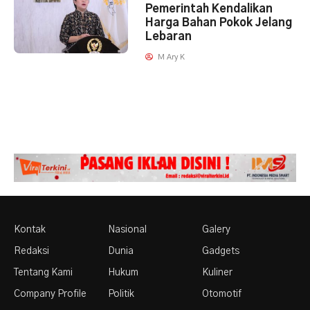
Pemerintah Kendalikan
Harga Bahan Pokok Jelang
Lebaran
M Ary K
Kontak
Nasional
Galery
Redaksi
Dunia
Gadgets
Tentang Kami
Hukum
Kuliner
Company Profile
Politik
Otomotif