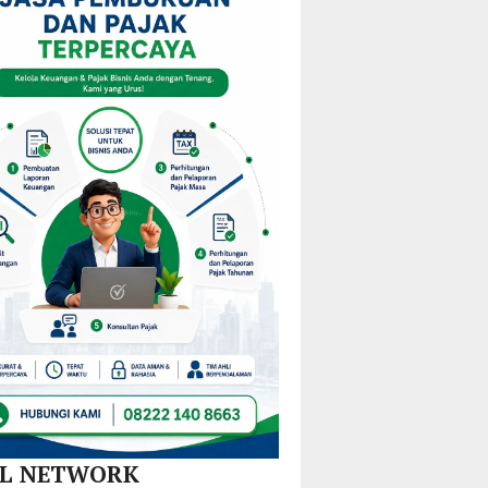
i
KPPD
Pulau
Kejurprov
stribusi
2026,
Gebe,
Malut
u
Paparkan
Pemkab
0
Inovasi
Halteng
amatan
Hilirisasi
Terjunkan
Nikel
Tim
dan
Gabungan
SPBE
Lintas
Sektor
AL NETWORK