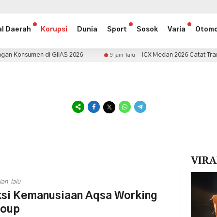
al Daerah
Korupsi
Dunia
Sport
Sosok
Varia
Otomo
n di GIIAS 2026
ICX Medan 2026 Catat Transaksi Rp1,5 M
9 jam lalu
VIRA
Pemuta
lan lalu
Video
si Kemanusiaan Aqsa Working
roup