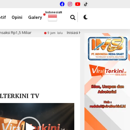
Indonesian
▼
tif
Opini
Galery
iliar
Inisiasi Kolaborasi Fiskal, dr. Haryadi Ahmad Mi
9 jam lalu
x
LTERKINI TV
r