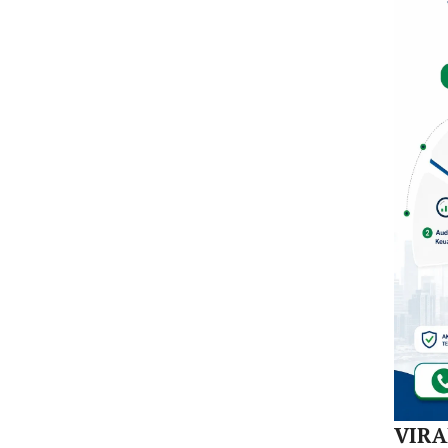
Mula
Redi
Gur
di 1
Kec
VIR