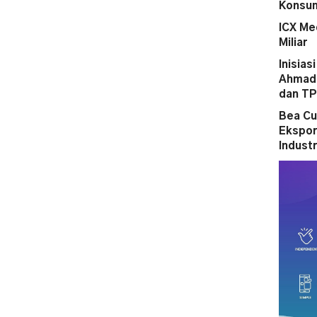
Konsum
ICX Me
Miliar
Inisias
Ahmad 
dan T
Bea Cu
Ekspor
Indust