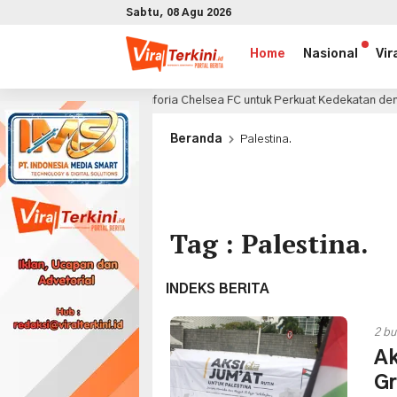
Sabtu, 08 Agu 2026
Home
Nasional
Vir
 Manfaatkan Euforia Chelsea FC untuk Perkuat Kedekatan dengan Konsume
x
Beranda
Palestina.
Tag : Palestina.
INDEKS BERITA
2 bu
Ak
G