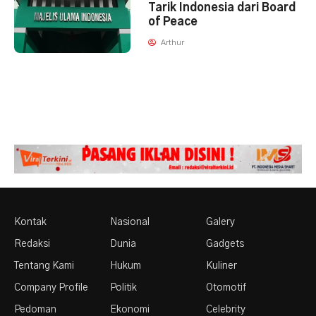
Tarik Indonesia dari Board
of Peace
Arthur
Kontak
Nasional
Galery
Redaksi
Dunia
Gadgets
Tentang Kami
Hukum
Kuliner
Company Profile
Politik
Otomotif
Pedoman
Ekonomi
Celebrity