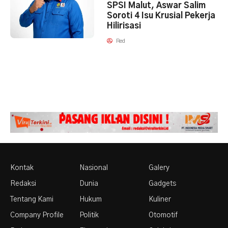
SPSI Malut, Aswar Salim
Soroti 4 Isu Krusial Pekerja
Hilirisasi
Red
Kontak
Nasional
Galery
Redaksi
Dunia
Gadgets
Tentang Kami
Hukum
Kuliner
Company Profile
Politik
Otomotif