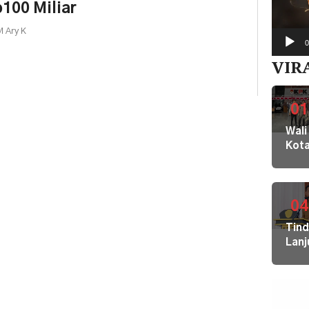
100 Miliar
 Ary K
0
VIR
01
Wali
Kot
Buki
dan
Jaja
Dila
04
ke
Tin
KPK
Lanj
Kom
Ara
HAM
Bupa
sert
Disd
Omb
Hal
RI