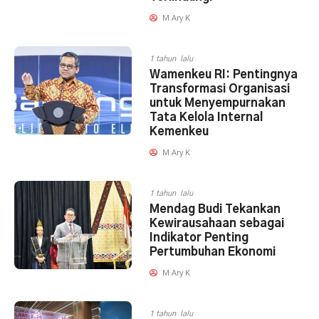
M Ary K
1 tahun lalu
Wamenkeu RI: Pentingnya
Transformasi Organisasi
untuk Menyempurnakan
Tata Kelola Internal
Kemenkeu
M Ary K
1 tahun lalu
Mendag Budi Tekankan
Kewirausahaan sebagai
Indikator Penting
Pertumbuhan Ekonomi
M Ary K
1 tahun lalu