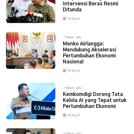
Intervensi Beras Resmi
Ditunda
M Ary K
1 tahun lalu
Menko Airlangga:
Mendukung Akselerasi
Pertumbuhan Ekonomi
Nasional
M Ary K
1 tahun lalu
Kemkomdigi Dorong Tata
Kelola AI yang Tepat untuk
Pertumbuhan Ekonomi
M Ary K
1 tahun lalu