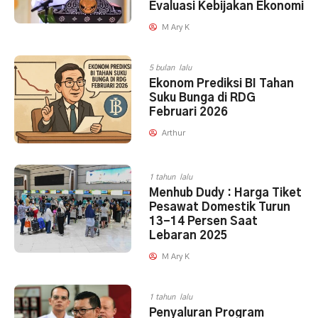
Evaluasi Kebijakan Ekonomi
M Ary K
5 bulan lalu
Ekonom Prediksi BI Tahan
Suku Bunga di RDG
Februari 2026
Arthur
1 tahun lalu
Menhub Dudy : Harga Tiket
Pesawat Domestik Turun
13-14 Persen Saat
Lebaran 2025
M Ary K
1 tahun lalu
Penyaluran Program