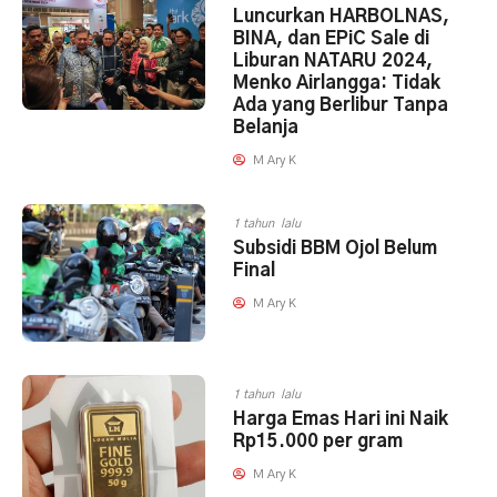
Luncurkan HARBOLNAS,
BINA, dan EPiC Sale di
Liburan NATARU 2024,
Menko Airlangga: Tidak
Ada yang Berlibur Tanpa
Belanja
M Ary K
1 tahun lalu
Subsidi BBM Ojol Belum
Final
M Ary K
1 tahun lalu
Harga Emas Hari ini Naik
Rp15.000 per gram
M Ary K