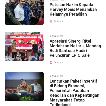
Putusan Hakim Kepada
Harvey Moeis Menambah
Kelamnya Peradilan
M Ary K
1 tahun lalu
Apresiasi Sinergi Ritel
Meriahkan Nataru, Mendag
Budi Santoso Hadiri
Peluncuran EPIC Sale
M Ary K
1 tahun lalu
Luncurkan Paket Insentif
di Bidang Ekonomi,
Pemerintah Pastikan
Keadilan dan Kepentingan
Masyarakat Tetap
Terlindungi