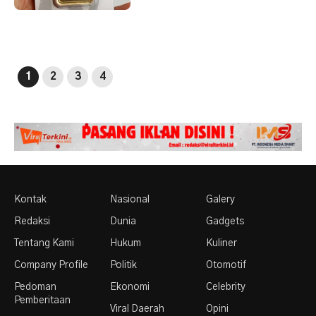
1
2
3
4
Kontak
Nasional
Galery
Redaksi
Dunia
Gadgets
Tentang Kami
Hukum
Kuliner
Company Profile
Politik
Otomotif
Pedoman
Ekonomi
Celebrity
Pemberitaan
Viral Daerah
Opini