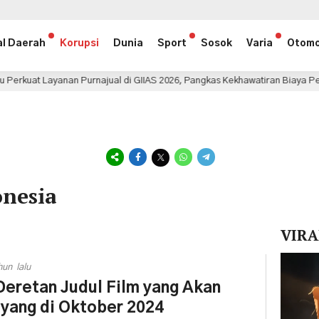
al Daerah
Korupsi
Dunia
Sport
Sosok
Varia
Otomo
nan Purnajual di GIIAS 2026, Pangkas Kekhawatiran Biaya Perawatan
onesia
VIRA
Pemuta
hun lalu
Video
Deretan Judul Film yang Akan
yang di Oktober 2024