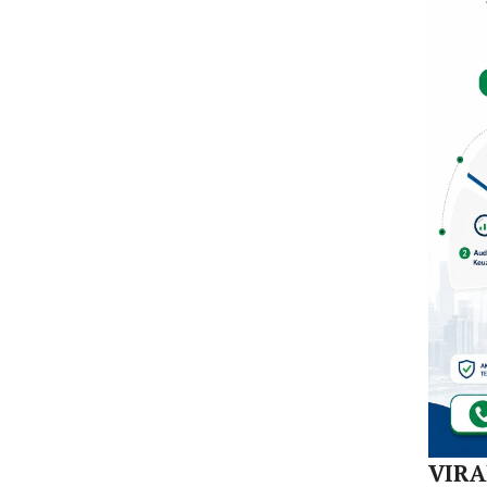
Mula
Redi
Gur
di 1
Kec
VIR