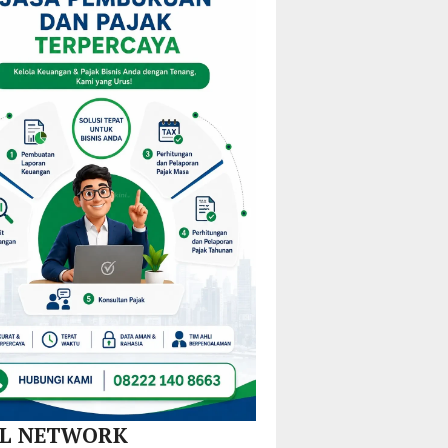
i
KPPD
Pulau
Kejurprov
stribusi
2026,
Gebe,
Malut
u
Paparkan
Pemkab
0
Inovasi
Halteng
amatan
Hilirisasi
Terjunkan
Nikel
Tim
dan
Gabungan
SPBE
Lintas
Sektor
AL NETWORK