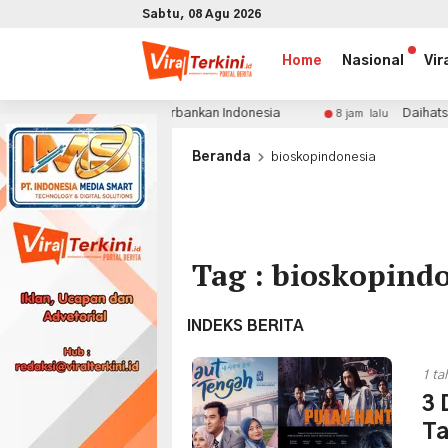
Sabtu, 08 Agu 2026
Home
Nasional
Vir
masi Besar Perbankan Indonesia
Daihatsu Perkuat Laya
8 jam lalu
x
Beranda
bioskopindonesia
Tag : bioskopind
INDEKS BERITA
1 ta
3 
Ta