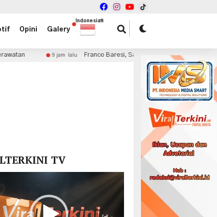
Indonesian
▼
tif
Opini
Galery
Franco Baresi, Sang Nomor 6 yang Menjadi Simbol Keabadia
9 jam lalu
x
LTERKINI TV
r