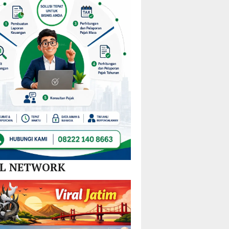
Nikel
Tim
dan
Gabungan
SPBE
Lintas
Sektor
AL NETWORK