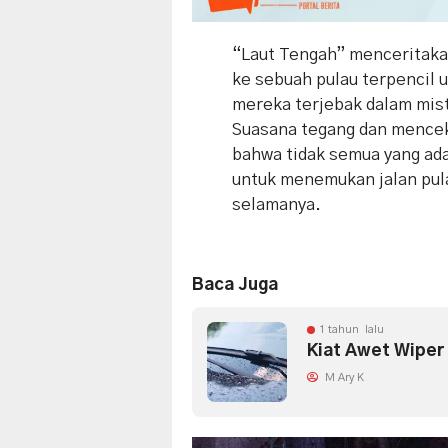
“Laut Tengah” menceritaka
ke sebuah pulau terpencil 
mereka terjebak dalam mist
Suasana tegang dan mencek
bahwa tidak semua yang ada
untuk menemukan jalan pu
selamanya.
Baca Juga
1 tahun lalu
Kiat Awet Wiper
M Ary K