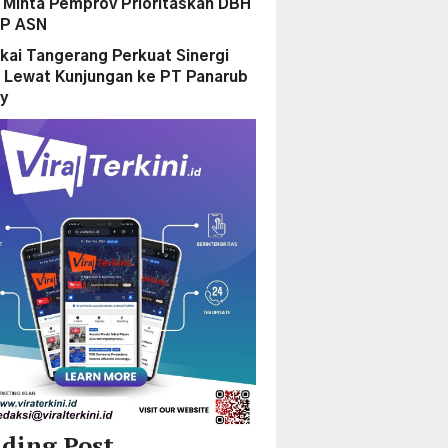
Minta Pemprov Prioritaskan DBH
PP ASN
kai Tangerang Perkuat Sinergi
 Lewat Kunjungan ke PT Panarub
ry
ding Post