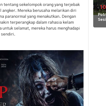
di
n tentang sekelompok orang yang terjebak
GBK
10
al angker. Mereka berusaha melarikan diri
Har
Potr
na paranormal yang menakutkan. Dengan
Tike
Sesi
Mula
makin terperangkap dalam rahasia kelam
Lati
Rp8
ya untuk selamat, mereka harus menghadapi
Pers
Ribu
sendiri.