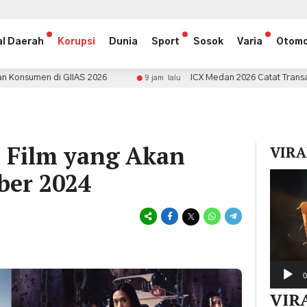
al Daerah
Korupsi
Dunia
Sport
Sosok
Varia
Otomo
ICX Medan 2026 Catat Transaksi Rp1,5 Miliar
9 jam lalu
9 j
l Film yang Akan
VIRA
ber 2024
Pemuta
Video
0
VIR