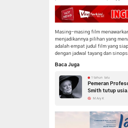
Masing-masing film menawarkan
menjadikannya pilihan yang mena
adalah empat judul film yang sia
dengan jadwal tayang dan sinops
Baca Juga
1 tahun lalu
Pemeran Profeso
Smith tutup usia
M Ary K