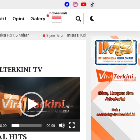
Indonesian
▼
tif
Opini
Galery
Inisiasi Kolaborasi Fiskal, dr. Haryadi Ahmad Minta Pemprov Prio
am lalu
x
LTERKINI TV
r
0:00
00:09
AL HITS