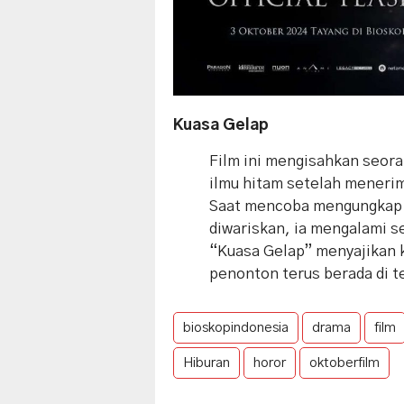
Kuasa Gelap
Film ini mengisahkan seora
ilmu hitam setelah menerim
Saat mencoba mengungkap 
diwariskan, ia mengalami s
“Kuasa Gelap” menyajikan 
penonton terus berada di t
bioskopindonesia
drama
film
Hiburan
horor
oktoberfilm