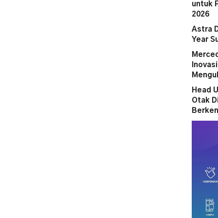
untuk 
2026
Astra 
Year S
Merced
Inovas
Mengub
Head U
Otak D
Berken