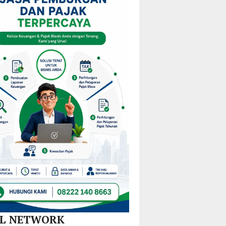
am
Mulai
KPPD
Kejurprov
M
Redistribusi
2026,
Malut
Guru
Paparkan
ira
di 10
Inovasi
Kecamatan
Hilirisasi
Nikel
dan
SPBE
AL NETWORK