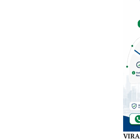
Dal
di K
30
Akej
VIR