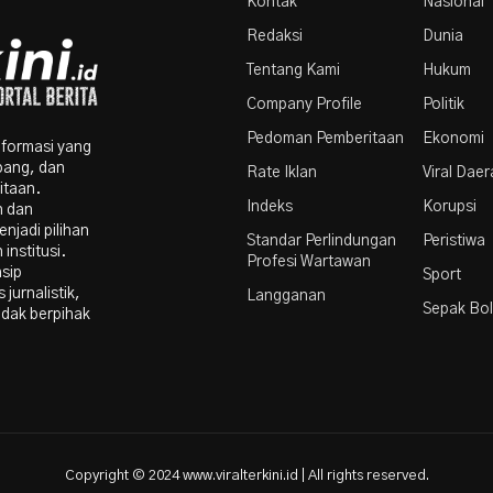
Kontak
Nasional
Redaksi
Dunia
Tentang Kami
Hukum
Company Profile
Politik
Pedoman Pemberitaan
Ekonomi
nformasi yang
bang, dan
Rate Iklan
Viral Dae
itaan.
Indeks
Korupsi
n dan
njadi pilihan
Standar Perlindungan
Peristiwa
institusi.
Profesi Wartawan
nsip
Sport
 jurnalistik,
Langganan
Sepak Bo
idak berpihak
Copyright © 2024 www.viralterkini.id | All rights reserved.