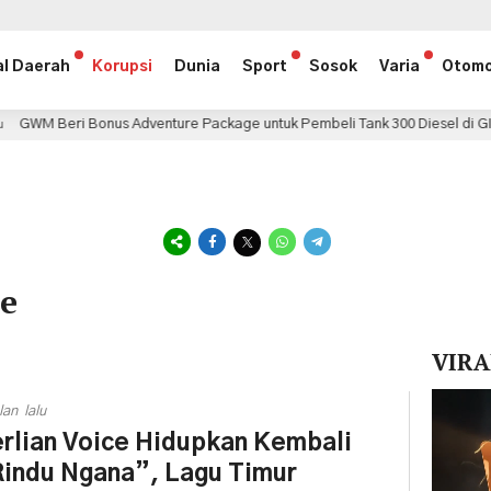
al Daerah
Korupsi
Dunia
Sport
Sosok
Varia
Otomo
Bonus Adventure Package untuk Pembeli Tank 300 Diesel di GIIAS 2026
ce
VIRA
Pemuta
lan lalu
Video
rlian Voice Hidupkan Kembali
indu Ngana”, Lagu Timur