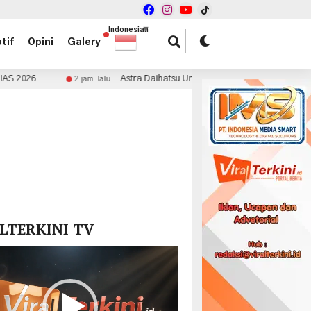
Indonesian
▼
tif
Opini
Galery
Astra Daihatsu Umumkan Pemenang Mid Year Surprise Dea
2 jam lalu
x
LTERKINI TV
r