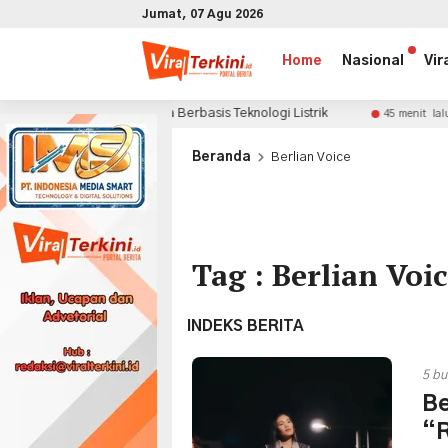
Jumat, 07 Agu 2026
Home
Nasional
Vir
n Skandinavia Berbasis Teknologi Listrik
GWM Beri 
45 menit lalu
x
Beranda
Berlian Voice
Tag : Berlian Voi
INDEKS BERITA
5 bu
Be
“R