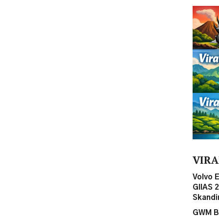
VIRA
Volvo 
GIIAS 
Skandi
GWM Be