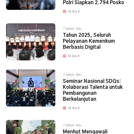
Polri Siapkan 2.794 Posko
M Ary K
1 tahun lalu
Tahun 2025, Seluruh
Pelayanan Kemenkum
Berbasis Digital
M Ary K
1 tahun lalu
Seminar Nasional SDGs:
Kolaborasi Talenta untuk
Pembangunan
Berkelanjutan
M Ary K
1 tahun lalu
Menhut Mengawali