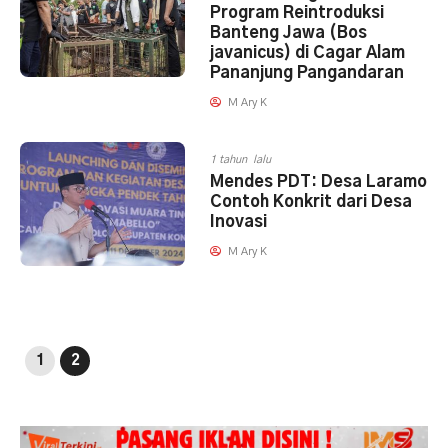
Program Reintroduksi
Banteng Jawa (Bos
javanicus) di Cagar Alam
Pananjung Pangandaran
M Ary K
1 tahun lalu
Mendes PDT: Desa Laramo
Contoh Konkrit dari Desa
Inovasi
M Ary K
1
2