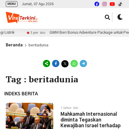
Jumat, 07 Agu 2026
MENU
istrik
GWM Beri Bonus Adventure Package untuk Pembeli
3 jam lalu
Beranda
beritadunia
Tag : beritadunia
INDEKS BERITA
1 tahun lalu
Mahkamah Internasional
diminta Tegaskan
Kewajiban Israel terhadap