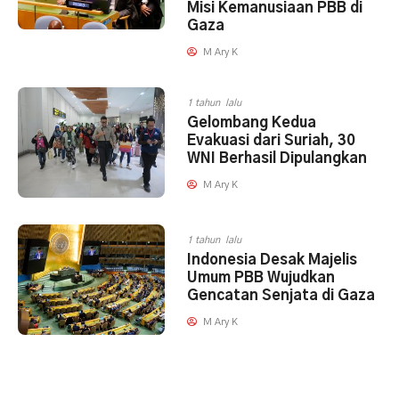
Misi Kemanusiaan PBB di
Gaza
M Ary K
1 tahun lalu
Gelombang Kedua
Evakuasi dari Suriah, 30
WNI Berhasil Dipulangkan
M Ary K
1 tahun lalu
Indonesia Desak Majelis
Umum PBB Wujudkan
Gencatan Senjata di Gaza
M Ary K