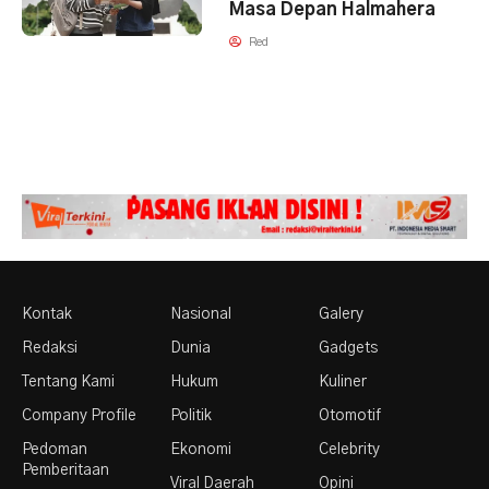
Masa Depan Halmahera
Red
Kontak
Nasional
Galery
Redaksi
Dunia
Gadgets
Tentang Kami
Hukum
Kuliner
Company Profile
Politik
Otomotif
Pedoman
Ekonomi
Celebrity
Pemberitaan
Viral Daerah
Opini