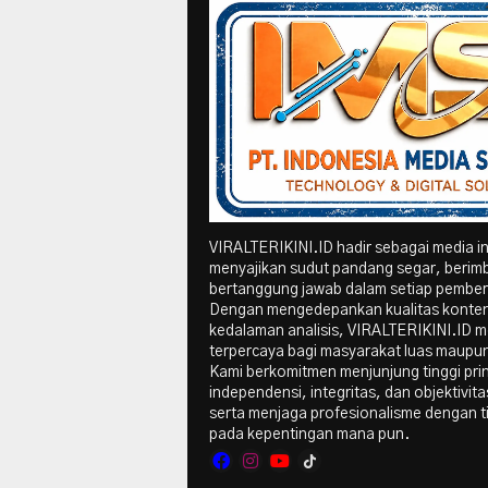
VIRALTERIKINI.ID hadir sebagai media i
menyajikan sudut pandang segar, berim
bertanggung jawab dalam setiap pember
Dengan mengedepankan kualitas konte
kedalaman analisis, VIRALTERIKINI.ID me
terpercaya bagi masyarakat luas maupun 
Kami berkomitmen menjunjung tinggi pri
independensi, integritas, dan objektivitas
serta menjaga profesionalisme dengan t
pada kepentingan mana pun.