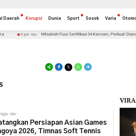
al Daerah
Korupsi
Dunia
Sport
Sosok
Varia
Otomo
Mitsubishi Fuso Sertifikasi 34 Karoseri, Perkuat Standar Keselamat
 lalu
s
VIRA
Pemuta
nggu lalu
Video
tangkan Persiapan Asian Games
goya 2026, Timnas Soft Tennis