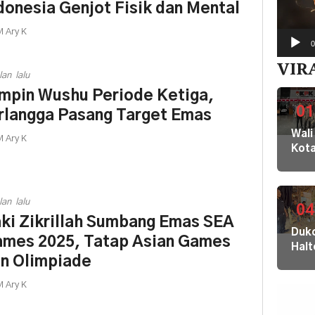
donesia Genjot Fisik dan Mental
 Ary K
0
VIR
lan lalu
mpin Wushu Periode Ketiga,
01
rlangga Pasang Target Emas
Wali
 Ary K
Kot
Buki
dan
Jaja
lan lalu
Dila
04
ki Zikrillah Sumbang Emas SEA
ke
Dukc
KPK
mes 2025, Tatap Asian Games
Hal
Kom
n Olimpiade
Laya
HAM
Adm
sert
 Ary K
Suk
Omb
Tob
RI