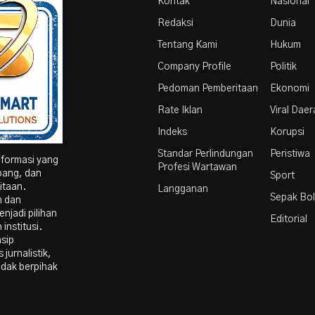
Kontak
Nasional
Redaksi
Dunia
Tentang Kami
Hukum
Company Profile
Politik
Pedoman Pemberitaan
Ekonomi
Rate Iklan
Viral Dae
Indeks
Korupsi
Standar Perlindungan
Peristiwa
nformasi yang
Profesi Wartawan
bang, dan
Sport
itaan.
Langganan
Sepak Bo
n dan
njadi pilihan
Editorial
institusi.
nsip
 jurnalistik,
idak berpihak