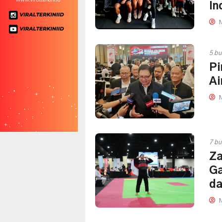
In
M
5 bu
Pi
Ai
M
7 bu
Za
Ga
da
M