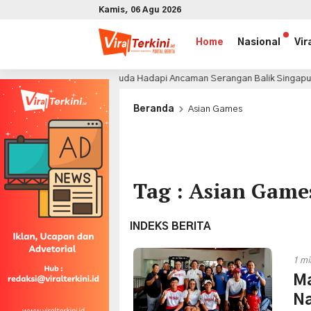
Kamis, 06 Agu 2026
Home
Nasional
Vir
 Mati, Garuda Hadapi Ancaman Serangan Balik Singapura
6 jam
x
Beranda
Asian Games
Tag : Asian Game
INDEKS BERITA
1 mi
Ma
Na