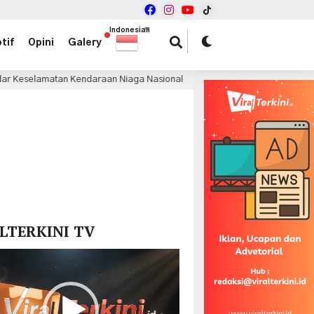
Indonesian
▼
tif
Opini
Galery
an Kendaraan Niaga Nasional
Daihatsu Perkuat Link and
7 jam lalu
x
LTERKINI TV
r