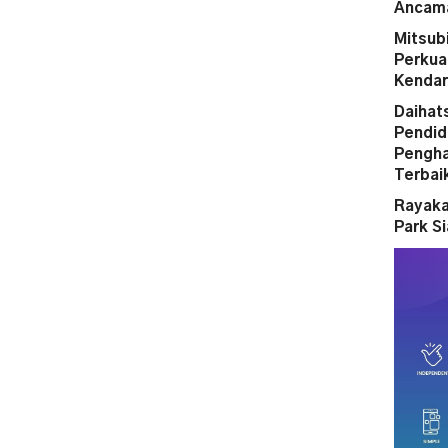
Ancama
Mitsubi
Perkua
Kendar
Daihat
Pendid
Pengha
Terbai
Rayaka
Park S