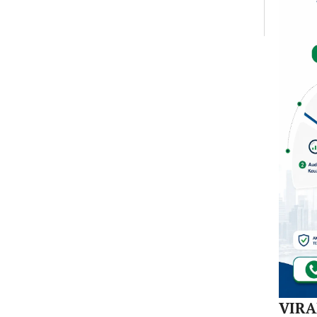
Dal
di K
30
Akej
VIR