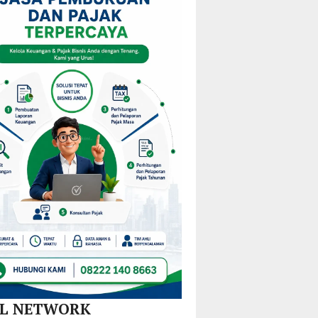
am
Mulai
KPPD
Kejurprov
M
Redistribusi
2026,
Malut
Guru
Paparkan
ira
di 10
Inovasi
Kecamatan
Hilirisasi
Nikel
dan
SPBE
AL NETWORK