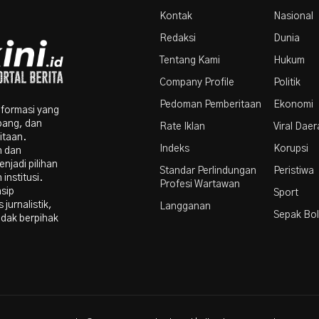
Par
Kontak
Nasional
Redaksi
Dunia
Tentang Kami
Hukum
Company Profile
Politik
Pedoman Pemberitaan
Ekonomi
nformasi yang
bang, dan
Rate Iklan
Viral Dae
itaan.
Indeks
Korupsi
n dan
njadi pilihan
Standar Perlindungan
Peristiwa
institusi.
Profesi Wartawan
nsip
Sport
 jurnalistik,
Langganan
Sepak Bo
idak berpihak