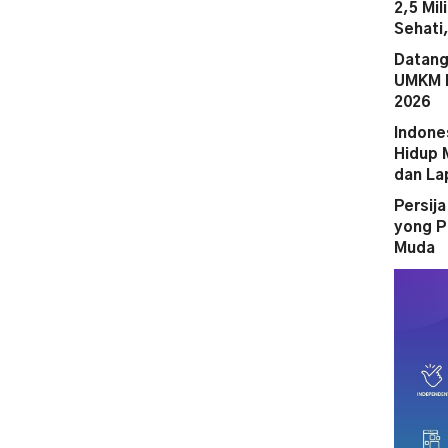
2,5 Mi
Sehati
Datang
UMKM M
2026
Indone
Hidup 
dan La
Persij
yong P
Muda