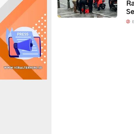
Ra
S
E