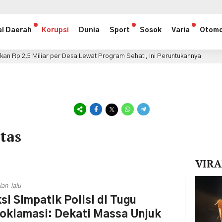
al Daerah
Korupsi
Dunia
Sport
Sosok
Varia
Otomo
iar per Desa Lewat Program Sehati, Ini Peruntukannya
D
9 jam lalu
itas
VIRA
Pemuta
lan lalu
Video
si Simpatik Polisi di Tugu
oklamasi: Dekati Massa Unjuk