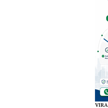
Dal
di K
30
Akej
VIR