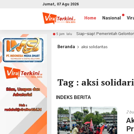
Jumat, 07 Agu 2026
Home
Nasional
Vir
n Global
Siap-siap! Pemerintah Gelontorkan Rp 2,5 Mil
5 jam lalu
x
Beranda
aksi solidaritas
Tag : aksi solidar
INDEKS BERITA
2 bu
Ak
Pr