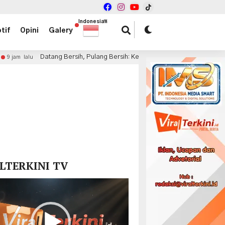
Indonesian
▼
tif
Opini
Galery
atang Bersih, Pulang Bersih: Ketika UMKM Menjadi Juara di Piala Presiden
x
LTERKINI TV
r