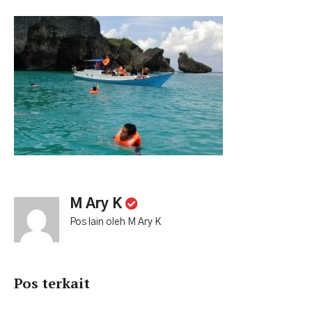
M Ary K
Pos lain oleh M Ary K
Pos terkait