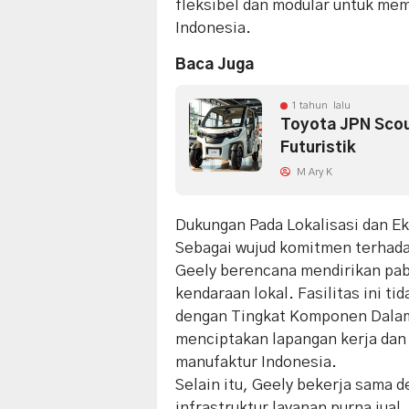
fleksibel dan modular untuk m
Indonesia.
Baca Juga
1 tahun lalu
Toyota JPN Scout
Futuristik
M Ary K
Dukungan Pada Lokalisasi dan E
Sebagai wujud komitmen terhada
Geely berencana mendirikan pa
kendaraan lokal. Fasilitas ini 
dengan Tingkat Komponen Dalam 
menciptakan lapangan kerja dan
manufaktur Indonesia.
Selain itu, Geely bekerja sama 
infrastruktur layanan purna ju