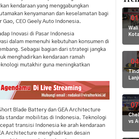
rkan kendaraan yang menggabungkan
gutamakan kenyamanan dan keselamatan bagi
01
r Gao, CEO Geely Auto Indonesia.
Wali
ap Inovasi di Pasar Indonesia
Kot
ovasi dalam memenuhi kebutuhan konsumen di
Buki
dan
embang. Sebagai bagian dari strategi jangka
Jaja
tuk menghadirkan kendaraan ramah
Dila
04
teknologi mutakhir guna meningkatkan
ke
Tin
KPK
Lanj
Kom
Ara
HAM
Bupa
sert
Disd
Omb
Hal
07
RI
 Short Blade Battery dan GEA Architecture
Mula
Che
Redi
 standar mobilitas di Indonesia. Teknologi
vs 
Gur
cepat transisi Indonesia ke arah kendaraan
Mila
di 1
A Architecture menghadirkan desain
Dige
Kec