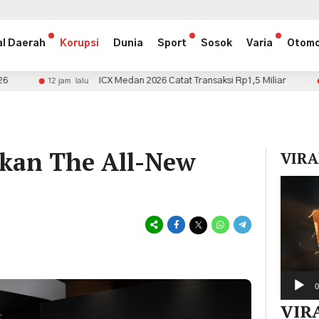
al Daerah
Korupsi
Dunia
Sport
Sosok
Varia
Otomo
ICX Medan 2026 Catat Transaksi Rp1,5 Miliar
Inisiasi K
12 jam lalu
rkan The All-New
VIRA
Pemuta
Video
0
VIR