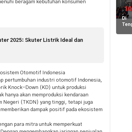
emenuhi beragam kebutuhan konsumen
di
GBK
10
Har
Di
Tike
Ten
Mula
Der
Rp8
Nike
Ribu
er 2025: Skuter Listrik Ideal dan
Pem
Hal
Kiri
Pem
Loka
kosistem Otomotif Indonesia
Ber
p pertumbuhan industri otomotif Indonesia,
Ilmu
ke
brik Knock-Down (KD) untuk produksi
Par
tidak hanya akan memproduksi kendaraan
Negeri (TKDN) yang tinggi, tetapi juga
 memberikan dampak positif pada ekosistem
dengan para mitra untuk memperkuat
al. Dengan mengembangkan jaringan penjualan