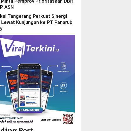
Minta Pemprov Prioritaskan DBH
PP ASN
kai Tangerang Perkuat Sinergi
 Lewat Kunjungan ke PT Panarub
ry
ding Post