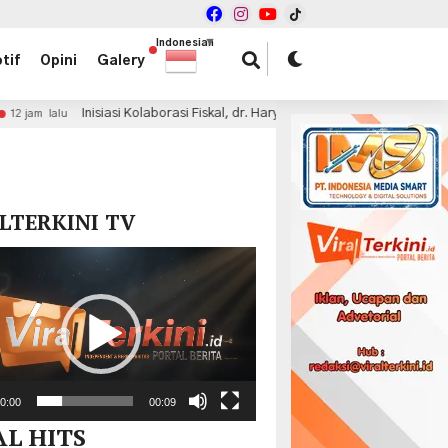
Indonesian
▼
tif
Opini
Galery
olaborasi Fiskal, dr. Haryadi Ahmad Minta Pemprov Prioritaskan DBH dan T
x
LTERKINI TV
r
0:00
00:09
AL HITS