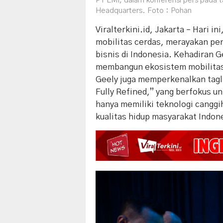
PT EMI, dalam konferensi pers pada t
Headquarters. Foto : Pohan
Viralterkini.id, Jakarta – Hari i
mobilitas cerdas, merayakan p
bisnis di Indonesia. Kehadiran
membangun ekosistem mobilitas 
Geely juga memperkenalkan taglin
Fully Refined,” yang berfokus un
hanya memiliki teknologi canggi
kualitas hidup masyarakat Indon