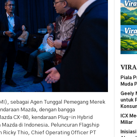
VIRA
Piala 
Muda P
Geely 
untuk 
EMI), sebagai Agen Tunggal Pemegang Merek
Konsum
endaraan Mazda, dengan bangga
ICX Me
zda CX-80, kendaraan Plug-in Hybrid
Miliar
 Mazda di Indonesia. Peluncuran Flagship
Inisias
 Ricky Thio, Chief Operating Officer PT