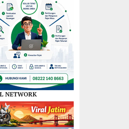
Nikel
Tim
dan
Gabungan
SPBE
Lintas
Sektor
AL NETWORK