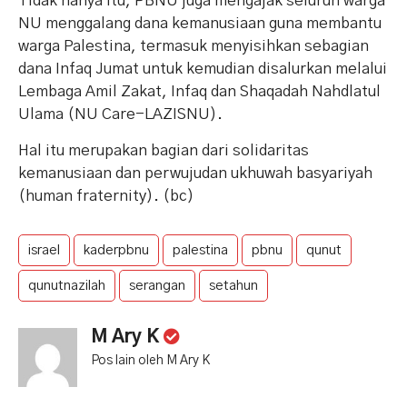
Tidak hanya itu, PBNU juga mengajak seluruh warga
NU menggalang dana kemanusiaan guna membantu
warga Palestina, termasuk menyisihkan sebagian
dana Infaq Jumat untuk kemudian disalurkan melalui
Lembaga Amil Zakat, Infaq dan Shaqadah Nahdlatul
Ulama (NU Care-LAZISNU).
Hal itu merupakan bagian dari solidaritas
kemanusiaan dan perwujudan ukhuwah basyariyah
(human fraternity). (bc)
israel
kaderpbnu
palestina
pbnu
qunut
qunutnazilah
serangan
setahun
M Ary K
Pos lain oleh M Ary K