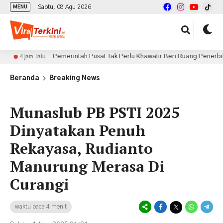
Sabtu, 08 Agu 2026
MENU
Pemerintah Pusat Tak Perlu Khawatir Beri Ruang Penerbitan Obligasi Da
u
Beranda
Breaking News
Munaslub PB PSTI 2025
Dinyatakan Penuh
Rekayasa, Rudianto
Manurung Merasa Di
Curangi
waktu baca 4 menit