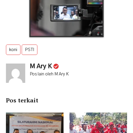
koni
PSTI
M Ary K
Pos lain oleh M Ary K
Pos terkait