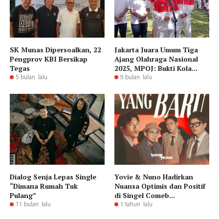
SK Munas Dipersoalkan, 22
Jakarta Juara Umum Tiga
Pengprov KBI Bersikap
Ajang Olahraga Nasional
Tegas
2025, MPOJ: Bukti Kola...
5 bulan lalu
9 bulan lalu
Dialog Senja Lepas Single
Yovie & Nuno Hadirkan
“Dimana Rumah Tuk
Nuansa Optimis dan Positif
Pulang”
di Singel Comeb...
11 bulan lalu
1 tahun lalu