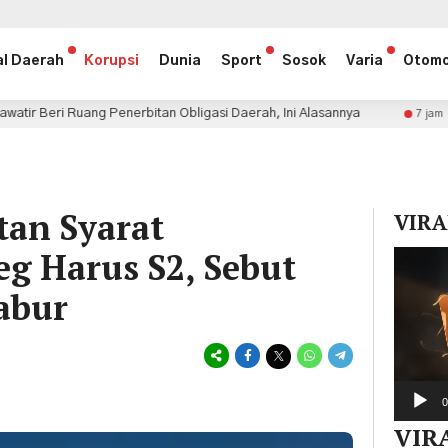
al Daerah
Korupsi
Dunia
Sport
Sosok
Varia
Otomo
erbitan Obligasi Daerah, Ini Alasannya
Mengenal Burha
7 jam lalu
an Syarat
VIRA
eg Harus S2, Sebut
Pemuta
Video
abur
0
VIR