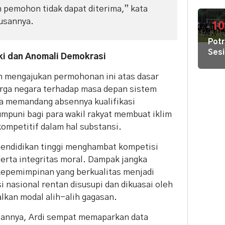
Air
Kec
pemohon tidak dapat diterima,” kata
Bers
usannya.
di
10
Pula
Potr
Geb
Sesi
Pem
ki dan Anomali Demokrasi
Lati
Hal
Pers
an mengajukan permohonan ini atas dasar
Terj
Tim
arga negara terhadap masa depan sistem
Gab
 Ia memandang absennya kualifikasi
Lint
umpuni bagi para wakil rakyat membuat iklim
Sek
kompetitif dalam hal substansi.
 pendidikan tinggi menghambat kompetisi
 serta integritas moral. Dampak jangka
kepemimpinan yang berkualitas menjadi
 nasional rentan disusupi dan dikuasai oleh
lkan modal alih-alih gagasan.
atannya, Ardi sempat memaparkan data