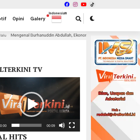
Indonesian
▼
tif
Opini
Galery
nuddin Abdullah, Ekonom Brilian di Balik Sejumlah Reformasi Besar Perba
x
LTERKINI TV
r
0:00
00:09
AL HITS