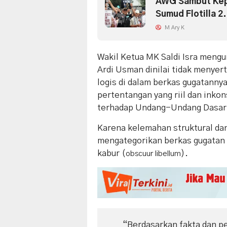
AWG Sambut Kepu
Sumud Flotilla 2
M Ary K
​Wakil Ketua MK Saldi Isra men
Ardi Usman dinilai tidak menyer
logis di dalam berkas gugatann
pertentangan yang riil dan inkon
terhadap Undang-Undang Dasar
​Karena kelemahan struktural dan
mengategorikan berkas gugatan i
kabur (
).
obscuur libellum
“Berdasarkan fakta dan p