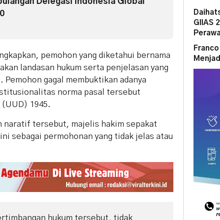
langan Delegasi Indonesia Global
Daihat
.0
GIIAS 
Perawa
Franco
gungkapkan, pemohon yang diketahui bernama
Menjad
takan landasan hukum serta penjelasan yang
ya. Pemohon gagal membuktikan adanya
stitusionalitas norma pasal tersebut
 (UUD) 1945.
 naratif tersebut, majelis hakim sepakat
ni sebagai permohonan yang tidak jelas atau
ertimbangan hukum tersebut, tidak