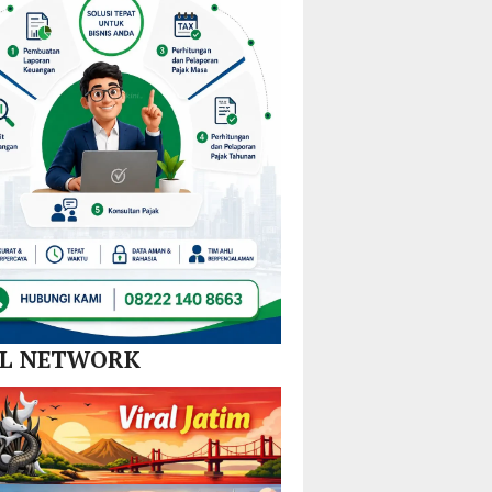
Nikel
dan
SPBE
AL NETWORK