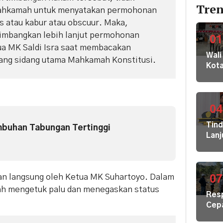
Tren
Mahkamah untuk menyatakan permohonan
s atau kabur atau obscuur. Maka,
mbangkan lebih lanjut permohonan
01
ua MK Saldi Isra saat membacakan
Wali
ang sidang utama Mahkamah Konstitusi.
Kot
Buki
dan
Jaja
Dila
04
ke
Tin
mbuhan Tabungan Tertinggi
KPK
Lanj
Kom
Ara
HAM
Bupa
sert
Disd
Omb
an langsung oleh Ketua MK Suhartoyo. Dalam
Hal
07
RI
Mula
ah mengetuk palu dan menegaskan status
Res
Redi
Cep
Gur
Kris
di 1