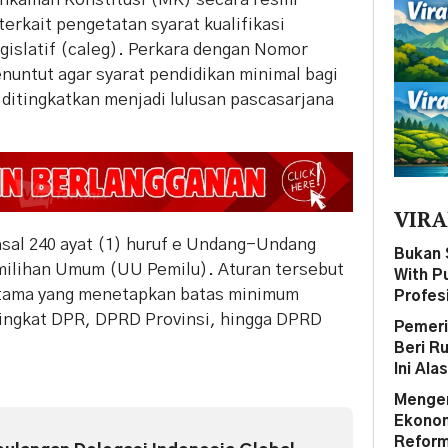
erkait pengetatan syarat kualifikasi
egislatif (caleg). Perkara dengan Nomor
untut agar syarat pendidikan minimal bagi
itingkatkan menjadi lulusan pascasarjana
VIRA
asal 240 ayat (1) huruf e Undang-Undang
Bukan 
milihan Umum (UU Pemilu). Aturan tersebut
With P
 utama yang menetapkan batas minimum
Profes
 tingkat DPR, DPRD Provinsi, hingga DPRD
Pemeri
Beri R
Ini Ala
Mengen
Ekonom 
Reform