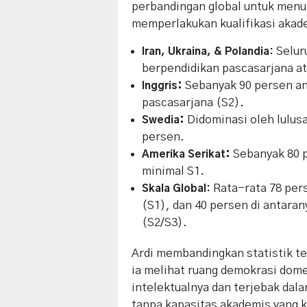
perbandingan global untuk menu
memperlakukan kualifikasi akad
Selur
Iran, Ukraina, & Polandia:
berpendidikan pascasarjana at
:
Sebanyak 90 persen a
Inggris
pascasarjana (S2).
:
Didominasi oleh lulus
Swedia
persen.
:
Sebanyak 80 p
Amerika Serikat
minimal S1.
Rata-rata 78 pers
Skala Global:
(S1), dan 40 persen di antara
(S2/S3).
​Ardi membandingkan statistik te
ia melihat ruang demokrasi dom
intelektualnya dan terjebak dal
tanpa kapasitas akademis yang k