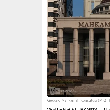
Gedung Mahkamah Konstitusi (MK). 
Viralterkini.id,
JAKARTA
— Mah