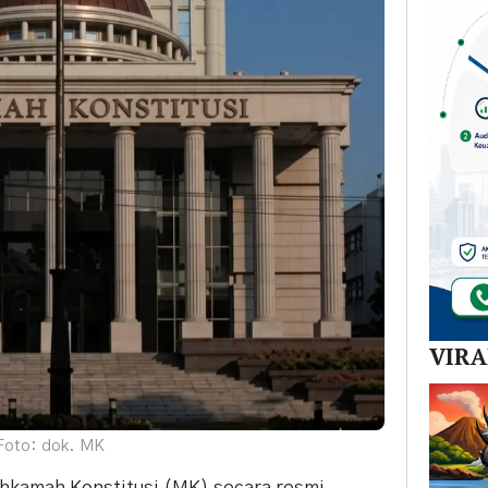
VIR
Foto: dok. MK
kamah Konstitusi (MK) secara resmi