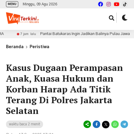
Minggu, 09 Agu 2026
MENU
Pantai Batukaras Ingin Jadikan Balinya Pulau Jawa
7 jam lalu
7 ja
Beranda
Peristiwa
Kasus Dugaan Perampasan
Anak, Kuasa Hukum dan
Korban Harap Ada Titik
Terang Di Polres Jakarta
Selatan
waktu baca 2 menit