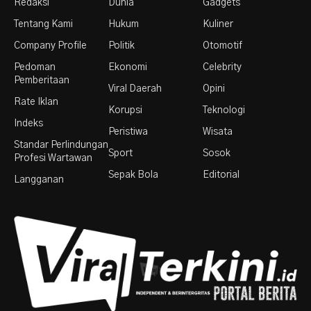
Redaksi
Dunia
Gadgets
Tentang Kami
Hukum
Kuliner
Company Profile
Politik
Otomotif
Pedoman
Ekonomi
Celebrity
Pemberitaan
Viral Daerah
Opini
Rate Iklan
Korupsi
Teknologi
Indeks
Peristiwa
Wisata
Standar Perlindungan
Sport
Sosok
Profesi Wartawan
Sepak Bola
Editorial
Langganan