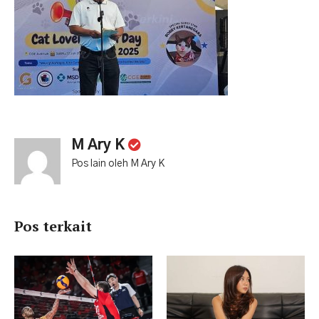
M Ary K
Pos lain oleh M Ary K
Pos terkait