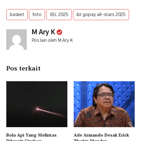
basket
foto
IBL 2025
ibl gopay all-stars 2025
M Ary K
Pos lain oleh M Ary K
Pos terkait
Bola Api Yang Melintas
Ade Armando Desak Erick
Dilangit Cirebon
Thohir Mundur