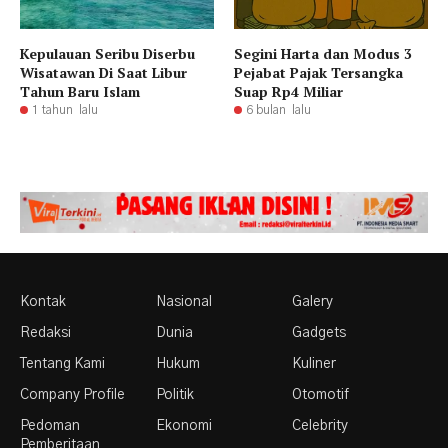
Kepulauan Seribu Diserbu
Segini Harta dan Modus 3
Wisatawan Di Saat Libur
Pejabat Pajak Tersangka
Tahun Baru Islam
Suap Rp4 Miliar
1 tahun lalu
6 bulan lalu
Kontak
Nasional
Galery
Redaksi
Dunia
Gadgets
Tentang Kami
Hukum
Kuliner
Company Profile
Politik
Otomotif
Pedoman
Ekonomi
Celebrity
Pemberitaan