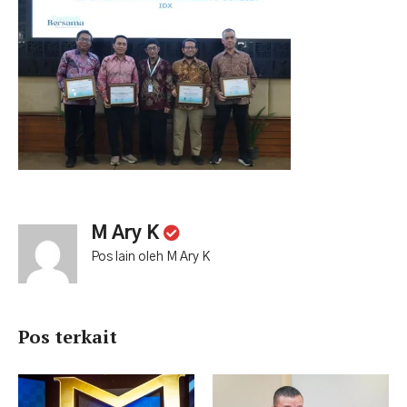
M Ary K
Pos lain oleh M Ary K
Pos terkait