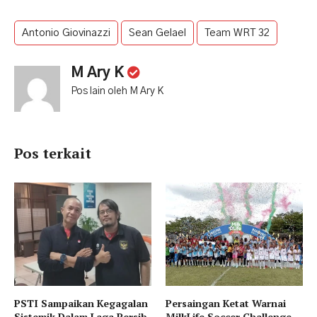
Antonio Giovinazzi
Sean Gelael
Team WRT 32
M Ary K
Pos lain oleh M Ary K
Pos terkait
PSTI Sampaikan Kegagalan
Persaingan Ketat Warnai
Sistemik Dalam Laga Persib
MilkLife Soccer Challenge