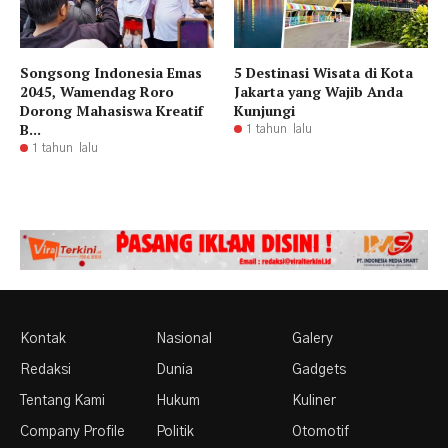
Songsong Indonesia Emas
5 Destinasi Wisata di Kota
2045, Wamendag Roro
Jakarta yang Wajib Anda
Dorong Mahasiswa Kreatif
Kunjungi
B...
1 tahun lalu
1 tahun lalu
Kontak
Nasional
Galery
Redaksi
Dunia
Gadgets
Tentang Kami
Hukum
Kuliner
Company Profile
Politik
Otomotif