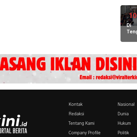
Air
Bers
di
10
Pula
Di
Geb
Ten
Pem
Der
Hal
Nike
Terj
Pem
Tim
Hal
Gab
Kiri
Lint
Pem
Sek
Loka
Ber
Ilmu
ke
Par
Kontak
Nasional
Redaksi
Dunia
Tentang Kami
Hukum
Company Profile
Politik