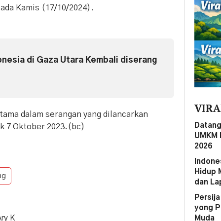
pada Kamis (17/10/2024).
onesia di Gaza Utara Kembali diserang
VIRA
utama dalam serangan yang dilancarkan
Datang
k 7 Oktober 2023.(bc)
UMKM M
2026
Indone
Hidup 
ng
dan La
Persij
yong P
Ary K
Muda