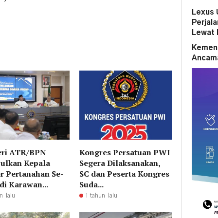
Lexus 
Perjal
Lewat 
Kemena
Ancama
eri ATR/BPN
Kongres Persatuan PWI
ulkan Kepala
Segera Dilaksanakan,
r Pertanahan Se-
SC dan Peserta Kongres
di Karawan...
Suda...
n lalu
1 tahun lalu