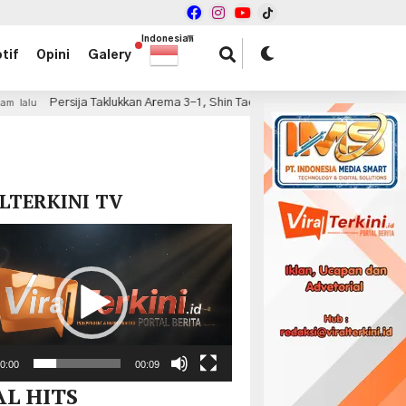
Indonesian
▼
tif
Opini
Galery
klukkan Arema 3-1, Shin Tae-yong Puas dengan Performa Pemain Muda
x
LTERKINI TV
r
0:00
00:09
AL HITS