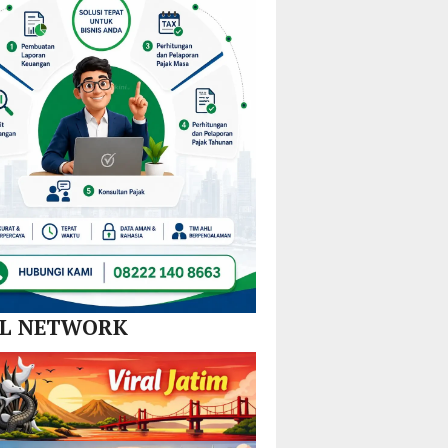
Nikel
dan
SPBE
AL NETWORK