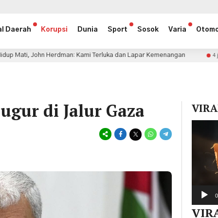
al Daerah
Korupsi
Dunia
Sport
Sosok
Varia
Otomo
rdman: Kami Terluka dan Lapar Kemenangan
Persija Ta
4 jam lalu
ugur di Jalur Gaza
VIRA
Pemuta
Video
0
VIR