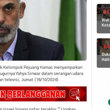
01
Wali
Kot
Buki
dan
Jaja
Dila
04
ke
Dukc
KPK
Hal
Kom
Laya
HAM
litik Kelompok Pejuang Hamas menyampaikan
Adm
sert
gugurnya Yahya Sinwar dalam serangan udara
Suk
Omb
ran televisi, Jumat (18/10/2024)
Tob
RI
Dal
di K
30
Akej
 Israel hingga nafas terakhir.” Ungkap