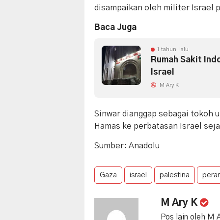
disampaikan oleh militer Israel 
Baca Juga
1 tahun lalu
Rumah Sakit Ind
Israel
M Ary K
Sinwar dianggap sebagai tokoh 
Hamas ke perbatasan Israel seja
Sumber: Anadolu
Gaza
israel
palestina
pera
M Ary K
Pos lain oleh M 