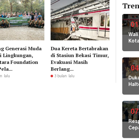
Tren
01
Wali
Kot
g Generasi Muda
Dua Kereta Bertabrakan
Buki
dan
i Lingkungan,
di Stasiun Bekasi Timur,
Jaja
tara Foundation
Evakuasi Masih
Dila
04
ela...
Berlang...
ke
n lalu
3 bulan lalu
Dukc
KPK
Hal
Kom
Laya
HAM
Adm
sert
Suk
Omb
Tob
07
RI
Dal
Res
di K
Cep
30
Kris
Akej