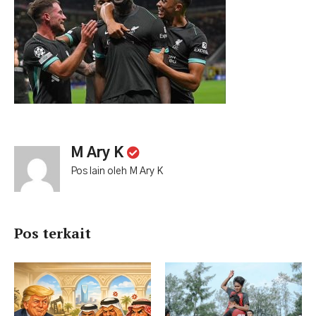
M Ary K
Pos lain oleh M Ary K
Pos terkait