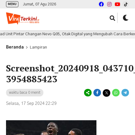
Jumat, 07 Agu 2026
MENU
it Pintar Changan Nevo Q05, Otak Digital yang Mengubah Cara Berkendara 
Beranda
Lampiran
Screenshot_20240918_043710
3954885423
waktu baca 0 menit
Selasa, 17 Sep 2024 22:29