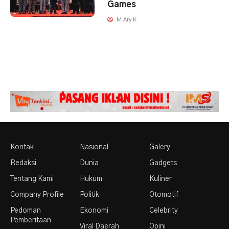
Games
M Ary K
Kontak
Nasional
Galery
Redaksi
Dunia
Gadgets
Tentang Kami
Hukum
Kuliner
Company Profile
Politik
Otomotif
Pedoman
Ekonomi
Celebrity
Pemberitaan
Viral Daerah
Opini