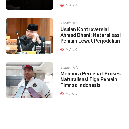
M Ary K
1 tahun lalu
Usulan Kontroversial
Ahmad Dhani: Naturalisasi
Pemain Lewat Perjodohan
M Ary K
1 tahun lalu
Menpora Percepat Proses
Naturalisasi Tiga Pemain
Timnas Indonesia
M Ary K