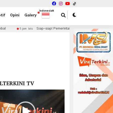
Indonesian
▼
tif
Opini
Galery
Siap-siap! Pemerintah Gelontorkan Rp 2,5 Miliar per Desa Lewat Pro
 lalu
x
LTERKINI TV
r