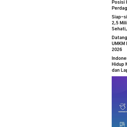
Posisi
Perdag
Siap-s
2,5 Mi
Sehati
Datang
UMKM M
2026
Indone
Hidup 
dan La