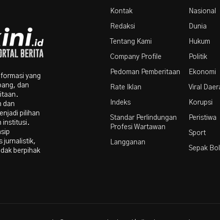
Par
Kontak
Nasional
Redaksi
Dunia
Tentang Kami
Hukum
Company Profile
Politik
Pedoman Pemberitaan
Ekonomi
nformasi yang
bang, dan
Rate Iklan
Viral Dae
itaan.
Indeks
Korupsi
n dan
njadi pilihan
Standar Perlindungan
Peristiwa
institusi.
Profesi Wartawan
nsip
Sport
 jurnalistik,
Langganan
Sepak Bo
idak berpihak