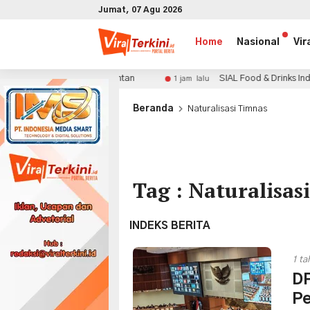
Jumat, 07 Agu 2026
Home
Nasional
Vir
Pekerja Rentan
SIAL Food & Drinks Indonesia 2026 Bidi
1 jam lalu
x
Beranda
Naturalisasi Timnas
Tag : Naturalisas
INDEKS BERITA
1 ta
DP
Pe