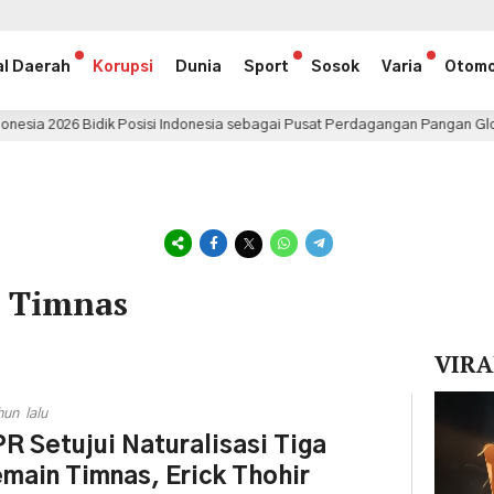
al Daerah
Korupsi
Dunia
Sport
Sosok
Varia
Otomo
k Posisi Indonesia sebagai Pusat Perdagangan Pangan Global
5 jam
i Timnas
VIRA
Pemuta
hun lalu
Video
R Setujui Naturalisasi Tiga
main Timnas, Erick Thohir