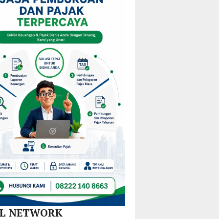
am
Mulai
KPPD
Kejurprov
M
Redistribusi
2026,
Malut
Guru
Paparkan
ira
di 10
Inovasi
Kecamatan
Hilirisasi
Nikel
dan
SPBE
AL NETWORK