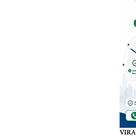
Dal
di K
30
Akej
VIR