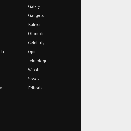
e
1
Galery
Agustus
Gadgets
Kuliner
Otomotif
Celebrity
rah
Opini
Teknologi
Wisata
Sosok
la
Editorial