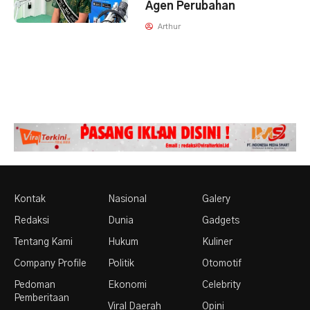
Agen Perubahan
Arthur
Kontak
Nasional
Galery
Redaksi
Dunia
Gadgets
Tentang Kami
Hukum
Kuliner
Company Profile
Politik
Otomotif
Pedoman
Ekonomi
Celebrity
Pemberitaan
Viral Daerah
Opini