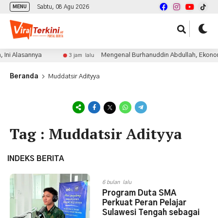
Sabtu, 08 Agu 2026
MENU
Ini Alasannya
Mengenal Burhanuddin Abdullah, Ekonom B
3 jam lalu
Beranda
Muddatsir Adityya
Tag : Muddatsir Adityya
INDEKS BERITA
6 bulan lalu
Program Duta SMA
Perkuat Peran Pelajar
Sulawesi Tengah sebagai